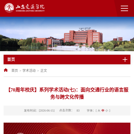
首页
首页
>
学术活动
>
正文
【70周年校庆】系列学术活动(七)：面向交通行业的语言服
务与跨文化传播
点击次数：
发布时间：[2026-06-15]
字体：[
大
中
小
]
83