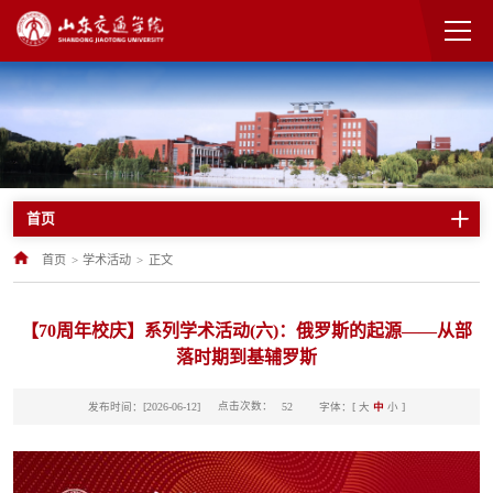
首页
首页
>
学术活动
>
正文
【70周年校庆】系列学术活动(六)：俄罗斯的起源——从部
落时期到基辅罗斯
点击次数：
发布时间：[2026-06-12]
字体：[
大
中
小
]
52