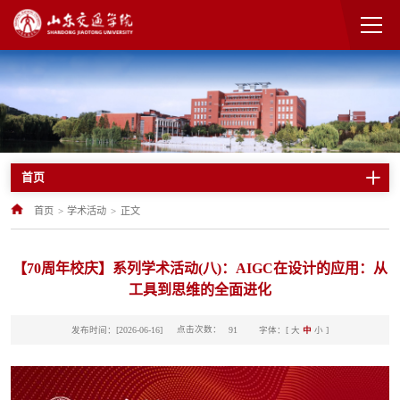
首页
首页
>
学术活动
>
正文
【70周年校庆】系列学术活动(八)：AIGC在设计的应用：从
工具到思维的全面进化
点击次数：
发布时间：[2026-06-16]
字体：[
大
中
小
]
91