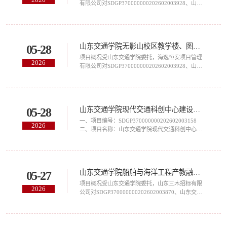
（单位：万元）A山东交通学院继续教育办公环境
有限公司对SDGP370000000202602003928、山东
提升项目1详...
交通学院无影山校区教学楼、图书馆、运动场及配
套设施提升改造项目组织竞争性磋商，现欢迎国内
合格的供应商前来参加。山东交通学院无影山校区
教学楼、图书馆、运动场及配套设施提升改造项目
山东交通学院无影山校区教学楼、图书馆、运动场及配套设施提升改造项目竞争性磋商公告
05-28
的潜在供应商应在山东省政府采购网
(http://www.ccgp-shandong.gov.cn/)免费申请账号在
项目概况受山东交通学院委托，海逸恒安项目管理
2026
山东省政府采购电子交易系统按项目获取采购文
有限公司对SDGP370000000202602003928、山东
件，并于2026年...
交通学院无影山校区教学楼、图书馆、运动场及配
套设施提升改造项目组织竞争性磋商，现欢迎国内
合格的供应商前来参加。山东交通学院无影山校区
教学楼、图书馆、运动场及配套设施提升改造项目
山东交通学院现代交通科创中心建设勘察设计服务项目结果公告（采购包1）
05-28
的潜在供应商应在山东省政府采购网
(http://www.ccgp-shandong.gov.cn/)免费申请账号在
一、项目编号：SDGP370000000202602003158
2026
山东省政府采购电子交易系统按项目获取采购文
二、项目名称：山东交通学院现代交通科创中心建
件，并于2026年...
设勘察设计服务项目三、采购结果采购包1:供应商
名称供应商地址中标（成交）金额评审总得分济南
市勘察测绘研究院济南市高新舜华路2000号舜泰广
场1号楼A座12-16层198,550.00元87.23四、主要标
山东交通学院船舶与海洋工程产教融合实训基地建设项目全过程造价咨询与跟踪审计服务（3628）竞争性磋商公告
05-27
的信息合同包1:服务类（济南市勘察测绘研究院）
品目号品目名称采购标的服务范围服务要求服务时
项目概况受山东交通学院委托，山东三木招标有限
2026
间服务标准1-1-1工程勘探服务现代交通科创中心建
公司对SDGP370000000202602003870、山东交通
设勘...
学院船舶与海洋工程产教融合实训基地建设项目全
过程造价咨询与跟踪审计服务（3628）组织竞争性
磋商，现欢迎国内合格的供应商前来参加。山东交
通学院船舶与海洋工程产教融合实训基地建设项目