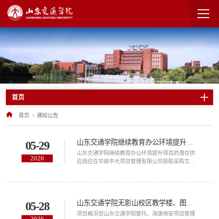
首页
首页
>
通知公告
山东交通学院继续教育办公环境提升项目竞争性磋商公告
05-29
山东交通学院继续教育办公环境提升项目的潜在供
2026
应商应在华辰中大项目管理有限公司获取采购文
件，并于2026年6月9日09时00分（北京时间）前提
交响应文件。一、项目基本情况1、项目编号：
SDHC2026-CS264182、项目名称：山东交通学院
继续教育办公环境提升项目3、采购方式：竞争性
山东交通学院无影山校区教学楼、图书馆、运动场及配套设施提升改造项目竞争性磋商公告
05-28
磋商4、预算金额：9.50万元5、采购需求：标的标
的名称数量简要技术需求或服务要求本包预算金额
项目概况受山东交通学院委托，海逸恒安项目管理
2026