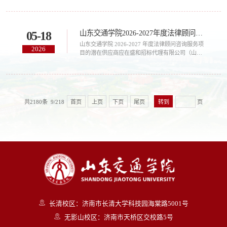
室建设项目组织竞争性磋商，现欢迎国内合格的供
应商前来参加。山东交通学院工程机械产业链全生
命周期岗位虚拟仿真实验室建设项目的潜在供应商
山东交通学院2026-2027年度法律顾问咨询服务项目竞争性磋商公告
05-18
应在山东省政府采购网(http://www.ccgp-
shandong.gov.cn/)免费申请账号在山东省政府采购
山东交通学院 2026-2027 年度法律顾问咨询服务项
2026
电子交易系统按项目获取采购文件，并于2026年05
目的潜在供应商应在盛和招标代理有限公司（山东
月29日 09...
省济南市历城区唐冶西路 868 号山东设计创意产业
园南区 B1 号楼）获取磋商文件，并于 2026 年 05
月 29 日 09 点 30 分（北京时间）前提交响应文
件。一、项目基本情况项目编号：SHZB2026-383
项目名称：山东交通学院 2026-2027 年度法律顾问
共2180条 9/218
首页
上页
下页
尾页
页
咨询服务项目预算金额：9 万元采购需求：详见第
四章采购需求合同履行期限：详见第四章采购需...
长清校区：济南市长清大学科技园海棠路5001号
无影山校区：济南市天桥区交校路5号