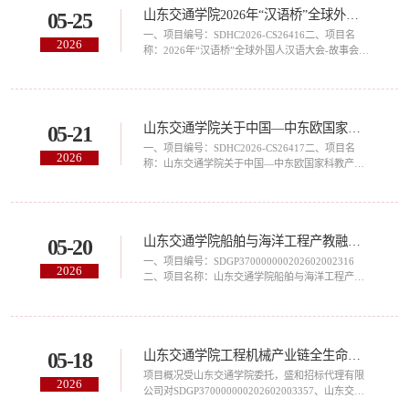
山东交通学院2026年“汉语桥”全球外国人汉语大会-故事会线下预赛（华东赛区）赛事服务项目中标（成交）结果公告
05-25
全过程造价咨询与跟踪审计服务（3628）的潜在供
应商应在山东省政府采购网(http://www.ccgp-
一、项目编号：SDHC2026-CS26416二、项目名
2026
shandong.gov.cn/)免费申请账号在山东省政府采购
称：2026年“汉语桥”全球外国人汉语大会-故事会线
电子交...
下预赛（华东赛区）赛事服务项目三、中标（成
交）信息：标包：A供应商名称：五洲汉风网络科
技（北京）有限公司供应商地址：北京市海淀区学
院路15号楼1区教2楼225中标（成交）金额：（可
山东交通学院关于中国—中东欧国家科教产融合与产业人才培养对话会、“友城之夜”专场音乐会等系列活动外事服务保障采购项目中标（成交）结果公告
05-21
填写下浮率、折扣率或费率）：22.40万元四、主要
标的信息：标包：A名称：2026年“汉语桥”全球外
一、项目编号：SDHC2026-CS26417二、项目名
2026
国人汉语大会-故事会线下预赛（华东赛区）赛事服
称：山东交通学院关于中国—中东欧国家科教产融
务...
合与产业人才培养对话会、“友城之夜”专场音乐会
等系列活动外事服务保障采购项目三、中标（成
交）信息：标包：A供应商名称：山东新浪潮传媒
有限公司供应商地址：山东省济南市历下区历山路
山东交通学院船舶与海洋工程产教融合实训基地建设项目变配电室设计服务采购项目（3199）结果公告
05-20
157号中标（成交）金额：小写：486000.00元大
写：肆拾捌万陆仟元整四、评审专家（单一来源采
一、项目编号：SDGP370000000202602002316
2026
购人员）名单：标包A：孙恒修、冯灏喆、马建辉
二、项目名称：山东交通学院船舶与海洋工程产教
（采购人...
融合实训基地建设项目变配电室设计服务采购项目
（3199）三、采购结果采购包1:供应商名称供应商
地址中标（成交）金额评审总得分威海美源机电设
计有限公司山东省威海市高技术产业开发区威高花
山东交通学院工程机械产业链全生命周期岗位虚拟仿真实验室建设项目竞争性磋商公告
05-18
园235号—A座14楼72,000.00元90.20四、主要标的
信息合同包1:服务类（威海美源机电设计有限公
项目概况受山东交通学院委托，盛和招标代理有限
2026
司）品目号品目名称采购标的服务范围服务要求服
公司对SDGP370000000202602003357、山东交通
务时间服...
学院工程机械产业链全生命周期岗位虚拟仿真实验