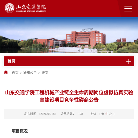
首页
首页
>
通知公告
>
正文
山东交通学院工程机械产业链全生命周期岗位虚拟仿真实验
室建设项目竞争性磋商公告
点击次数：
发布时间：[2026-05-18]
字体：[
大
中
小
]
178
项目概况