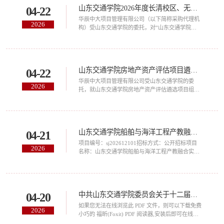
山东交通学院2026年度长清校区、无影山校区房屋（场地）租赁项目遴选公告
04-22
室设计服务采购项目（3199）的潜在投标人应在山
东省政府采购网(http://www.ccgp-shandong.gov.cn/)
华辰中大项目管理有限公司（以下简称采购代理机
2026
免费申请账号在山东省政府采购电子交易系统按
构）受山东交通学院的委托，对“山东交通学院
项...
2026年度长清校区、无影山校区房屋（场地）租赁
项目”项目相关服务进行遴选采购，欢迎符合条件的
合格供应商参与报价。一、项目名称及编号项目名
称：山东交通学院2026年度长清校区、无影山校区
山东交通学院房地产资产评估项目遴选公告
04-22
房屋（场地）租赁项目项目编号：SDHC2026-
26410二、采购内容及分包1、采购内容：山东交通
华辰中大项目管理有限公司受山东交通学院的委
2026
学院2026年度长清校区、无影山校区房屋（场地）
托，就山东交通学院房地产资产评估遴选项目组织
租赁项...
采购活动，欢迎符合本次遴选文件要求的，在中国
境内注册的合格供应商前来参加报价。一、项目基
本情况1.项目名称：山东交通学院房地产资产评估
项目遴选2.项目编号：SDHC2026-LX264153.分包
山东交通学院船舶与海洋工程产教融合实训基地建设项目设计中标结果公告
04-21
情况：本项目分为A、B两个包，兼投兼中。供应商
可选择单包或多个包进行报价，但不得对单包内内
项目编号：sj202612101招标方式：公开招标项目
2026
容拆包后报价。单包内内容不允许拆包后报价。具
名称：山东交通学院船舶与海洋工程产教融合实训
体技...
基地建设项目设计 山东交通学院船舶与海洋工程产
教融合实训基地建设项目设计建设规模：总建筑面
积约36000㎡，其中地上建筑面积约30500㎡、地下
建筑面积约5500㎡工程地址：威海市双岛湾科技城
中共山东交通学院委员会关于十二届省委第七轮巡视集中整改进展情况的通报
04-20
和兴路1508号山东交通学院威海校区校园内工期：
70日历天开标时间：2026年04月15日 09:00:00开
如果您无法在线浏览此 PDF 文件，则可以下载免费
2026
标地点：威海市公共资源交易中心交易一厅中标情
小巧的 福昕(Foxit) PDF 阅读器,安装后即可在线浏
况...
览 或下载免费的 Adobe Reader PDF 阅读器,安装后