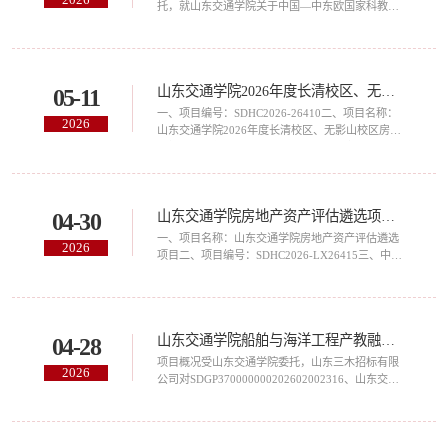
SDHC2026-CS264163.分包情况：本项目共分为一
托，就山东交通学院关于中国—中东欧国家科教产
个包...
融合与产业人才培养对话会、“友城之夜”专场音乐
会等系列活动外事服务保障采购项目以竞争性磋商
形式组织采购活动，欢迎符合本次竞争性磋商文件
要求的，在中国境内注册的合格供应商前来参加报
山东交通学院2026年度长清校区、无影山校区房屋（场地）租赁项目中标（成交）结果公告
05-11
价。一、项目基本情况1.项目名称：山东交通学院
关于中国—中东欧国家科教产融合与产业人才培养
一、项目编号：SDHC2026-26410二、项目名称：
2026
对话会、“友城之夜”专场音乐会等系列活动外事...
山东交通学院2026年度长清校区、无影山校区房屋
（场地）租赁项目三、中标（成交）信息：标包：
包4供应商名称：贾宪岭供应商地址：山东省莘县
朝城镇大贾庄村543号中标（成交）金额：
91586.00元/年标包：包5供应商名称：贾宪岭供应
山东交通学院房地产资产评估遴选项目中标（成交）结果公告
04-30
商地址：山东省莘县朝城镇大贾庄村543号中标
（成交）金额：32866.00元/年标包：包6供应商名
一、项目名称：山东交通学院房地产资产评估遴选
2026
称：山东纳博士经贸有限公司供应商地址：山东省
项目二、项目编号：SDHC2026-LX26415三、中标
济南市市中区兴...
人信息：包1：山东交通学院资产处置及其他评估
服务中标人：山东信和土地房地产资产评估测绘有
限公司中标费率：72.8%包2：山东交通学院房地产
出租及征收评估服务中标人：山东信和土地房地产
山东交通学院船舶与海洋工程产教融合实训基地建设项目变配电室设计服务采购项目（3199）公开招标招标公告
04-28
资产评估测绘有限公司中标价：11.5 元 / 平方米・
次四、联系方式招标人：山东交通学院地址：山东
项目概况受山东交通学院委托，山东三木招标有限
2026
交通学院联系人：李老师电话：0531-80687120招
公司对SDGP370000000202602002316、山东交通
标...
学院船舶与海洋工程产教融合实训基地建设项目变
配电室设计服务采购项目（3199）组织公开招标，
现欢迎国内合格的供应商前来参加。山东交通学院
船舶与海洋工程产教融合实训基地建设项目变配电