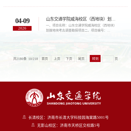
即可在线浏览 或下载此 PDF 文件
山东交通学院威海校区（西地块）划拨地块考古调查勘探项目成交公告
04-09
一、项目名称：山东交通学院威海校区（西地块）
2026
划拨地块考古调查勘探项目二、项目编号：
SDSM2026-3310三、中标（成交）信息包号中标人
中标价格（元）综合单价（元）1山东省水下考古
研究中心184343.003.95四、评审专家（单一来源
采购人员）名单：段琪庆、崔信国、孙铸涛（采购
人代表）五、公告期限自本公告发布之日起 1 个工
共2180条 10/218
首页
上页
下页
尾页
页
作日。六、其它补充事宜无六、联系方式招标人：
山东交通学院地址：济南市长清区大学科技园海棠
路 5001 ...
长清校区：济南市长清大学科技园海棠路5001号
无影山校区：济南市天桥区交校路5号