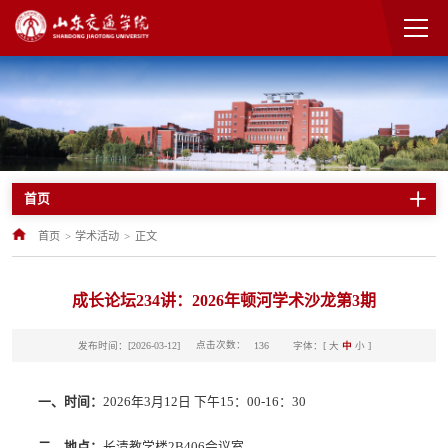
首页
首页
>
学术活动
>
正文
成长论坛234讲：2026年顿河学术沙龙第3期
点击次数：
发布时间：[2026-03-12]
字体：[
大
中
小
]
136
一、时
间：
2026年3月12日 下午15：00-16：30
二、地
点：
长清教学楼2B406会议室