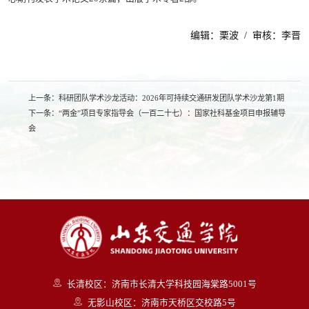
编辑：栗波 / 审核：李晋
上一条：
科研团队学术沙龙活动：2026年可持续交通研发团队学术沙龙第1期
下一条：
“两金”项目专家指导会（一百二十七）：国家社科基金项目申报辅导
会
长清校区：济南市长清大学科技园海棠路5001号
无影山校区：济南市天桥区交校路5号