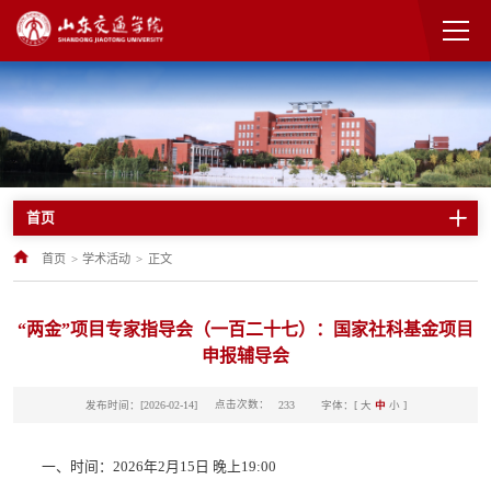
首页
首页
>
学术活动
>
正文
“两金”项目专家指导会（一百二十七）：国家社科基金项目
申报辅导会
点击次数：
发布时间：[2026-02-14]
字体：[
大
中
小
]
233
一、时间：2026年2月15日 晚上19:00