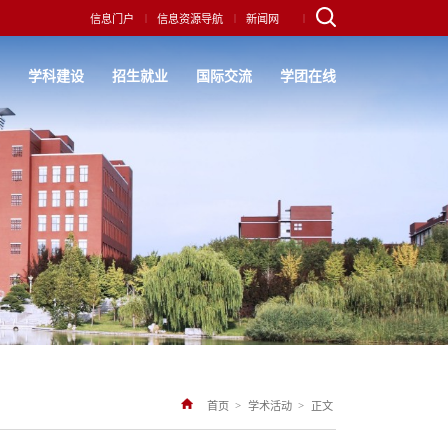
|
|
|
信息门户
信息资源导航
新闻网
究
学科建设
招生就业
国际交流
学团在线
>
>
首页
学术活动
正文