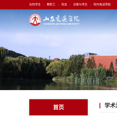
在校学生
教职工
校友
访客与考生
校内电话导航
|
|
|
|
学术
首页