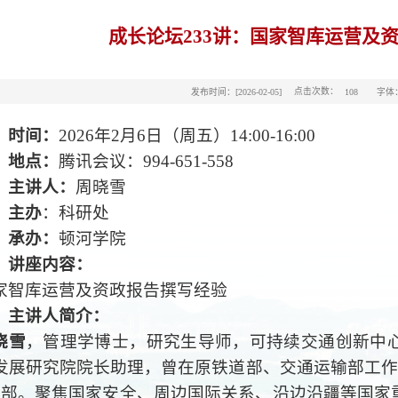
成长论坛233讲：国家智库运营及
点击次数：
发布时间：[2026-02-05]
字体
108
、时
间：
2026年2月6日（周五）14:00-16:00
、地
点：
腾讯会议：994-651-558
、主讲人：
周晓雪
、主办
：科研处
、承
办：
顿河学院
、讲座内容：
家智库运营及资政报告撰写经验
、
主讲人简介：
晓雪
，管理学博士，研究生导师，可持续交通创新中
发展研究院院长助理，曾在原铁道部、交通运输部工作1
2部。聚焦国家安全、周边国际关系、沿边沿疆等国家