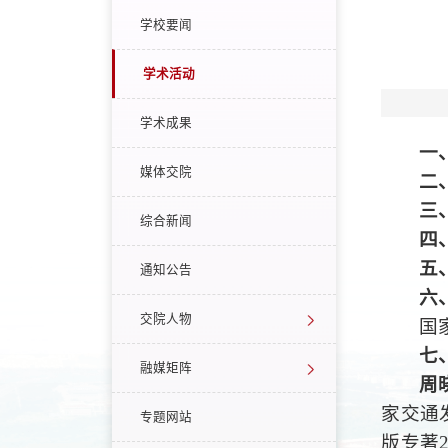
学校要闻
学术活动
学术成果
一
媒体交院
二
三
综合新闻
四
五
通知公告
六
交院人物
国
七
融媒矩阵
周
家交通
专题网站
版专著