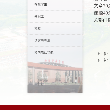
在校学生
文章7
课题4
教职工
关部门
校友
访客与考生
校内电话导航
上一条：
下一条：