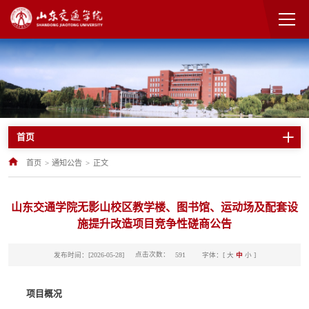
首页
首页
>
通知公告
>
正文
山东交通学院无影山校区教学楼、图书馆、运动场及配套设
施提升改造项目竞争性磋商公告
点击次数：
发布时间：[2026-05-28]
字体：[
大
中
小
]
591
项目概况