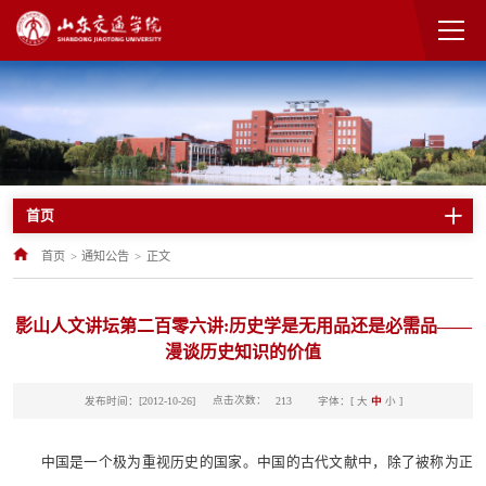
首页
首页
>
通知公告
>
正文
影山人文讲坛第二百零六讲:历史学是无用品还是必需品——
漫谈历史知识的价值
点击次数：
发布时间：[2012-10-26]
字体：[
大
中
小
]
213
中国是一个极为重视历史的国家。中国的古代文献中，除了被称为正