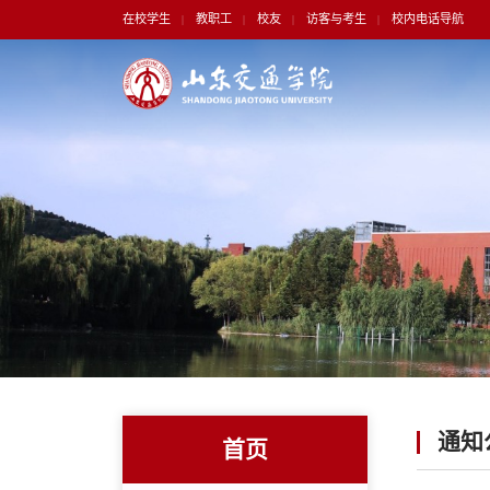
在校学生
教职工
校友
访客与考生
校内电话导航
|
|
|
|
通知
首页