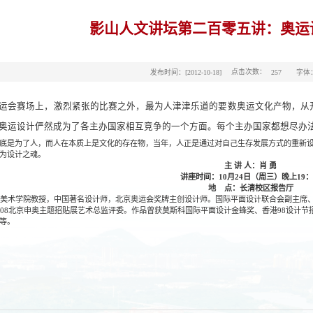
影山人文讲坛第二百零五讲：奥运
点击次数：
发布时间：[2012-10-18]
字体
257
运会赛场上，激烈紧张的比赛之外，最为人津津乐道的要数奥运文化产物，从
奥运设计俨然成为了各主办国家相互竞争的一个方面。每个主办国家都想尽办
底是为了人，而人在本质上是文化的存在物，当年，人正是通过对自己生存发展方式的重新
为设计之魂。
主 讲 人：肖 勇
讲座时间：10月24日（周三）晚上19：
地 点：长清校区报告厅
美术学院教授，中国著名设计师，北京奥运会奖牌主创设计师。国际平面设计联合会副主席、
008北京申奥主题招贴展艺术总监评委。作品曾获莫斯科国际平面设计金蜂奖、香港98设计节
等。