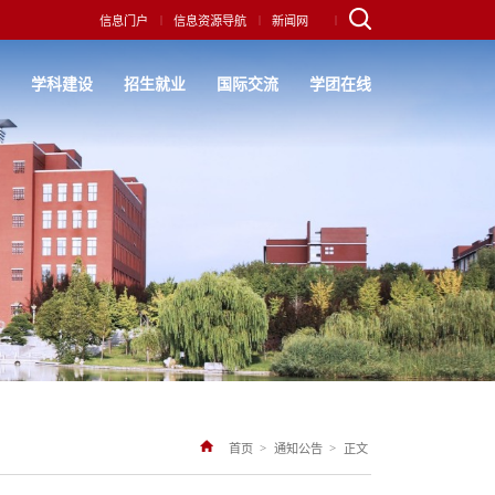
|
|
|
信息门户
信息资源导航
新闻网
究
学科建设
招生就业
国际交流
学团在线
>
>
首页
通知公告
正文