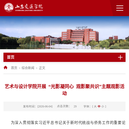
首页
首页
>
综合新闻
>
正文
艺术与设计学院开展 “光影凝同心 观影聚共识”主题观影活
动
点击次数：
发布时间：[2026-06-04]
字体：[
大
中
小
]
29
为深入贯彻落实习近平总书记关于新时代统战与侨务工作的重要论