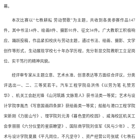
幕。
本次比赛以“七秩耕耘 劳动赞歌”为主题，共收到各类参赛作品147
件，其中书法14件、绘画8件、摄影91件、征文34件。广大教职工积极响
应、踊跃投稿，作品紧扣校庆与劳动主题，通过书法、绘画、摄影、文学
创作等形式，生动展现学校七十年办学历程，充分彰显交院教职工立足岗
位、实干笃行的精神风貌。
经评审专家从主题立意、艺术水准、创意表达等方面综合评议，分类
评选出一、二、三等奖若干。汽车工程学院岳洪伟《以劳为笔 礼赞芳
华》、机关工会赵光锋《山河筑路 文脉育人》获书法类一等奖；艺术与设
计学院李胤杰《写意国画四条屏》获绘画类一等奖；船舶与港口工程学院
宋新刚《力拔山兮》、理学院刘元涛《暮色里的校园》、威海校区机关工
会李丽丽《六分仪里的星辰瞭望》、国际商学院刘佳军《风与少年》、艺
术与设计学院夏晨《平凡岗位，不凡坚守》、资产经营公司张斌《七秩石