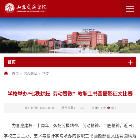
首页
首页
>
综合新闻
>
正文
学校举办“七秩耕耘 劳动赞歌” 教职工书画摄影征文比赛
点击次数：
发布时间：[2026-06-05]
字体：[
大
中
小
]
125
为喜迎建校七十周年，弘扬劳模精神、劳动精神、工匠精神，近日，
学校工会主办、艺术与设计学院承办的教职工书画摄影征文比赛圆满落