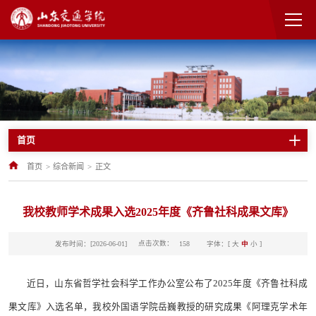
首页
首页
>
综合新闻
>
正文
我校教师学术成果入选2025年度《齐鲁社科成果文库》
点击次数：
发布时间：[2026-06-01]
字体：[
大
中
小
]
158
近日，山东省哲学社会科学工作办公室公布了2025年度《齐鲁社科成
果文库》入选名单，我校外国语学院岳巍教授的研究成果《阿理克学术年