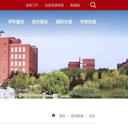
|
|
|
信息门户
信息资源导航
新闻网
究
学科建设
招生就业
国际交流
学团在线
>
>
首页
综合新闻
正文