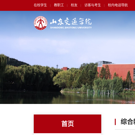
在校学生
教职工
校友
访客与考生
校内电话导航
|
|
|
|
综合
首页