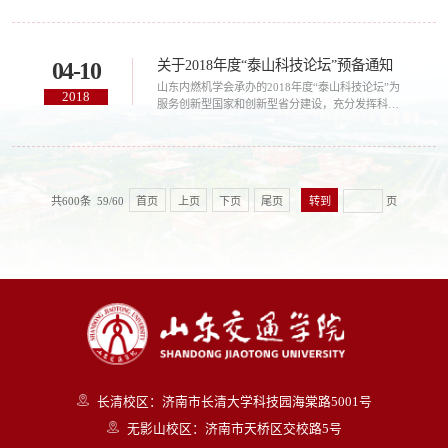
发改委相关专家来校作专题报告。现将有关事宜通
知如下：一、时间：2018年4月20日下午14:00二、
地点：长清校区学术报告厅三、主讲人：宋文华省
关于2018年度“泰山科技论坛”预备通知
04-10
发改委政策法规处四、主题：落实党的十九大精
神，推进新旧动能转化重大工程五、参加人员学校
山东内燃机学会承办的2018年度“泰山科技论坛”为
2018
领导，中层干部、科级以上干部，系...
服务创新型国家和创新型省分建设，充分发挥科协
组织及所属学会在助力创新驱动发展中的人才和科
技支撑作用，自2015年起，省科协打造了高端学术
交流平台——泰山科技论坛。论坛以充分活跃学术
思想、推出原创成果、促进原始创新为宗旨，至
2017年底，已成功举办115期。山东内燃机学会自
共600条 59/60
首页
上页
下页
尾页
页
2015—2017年度，连续承办3次泰山论坛。邀请了
行业学科领军人才和专家教授出席论坛并作主旨...
长清校区：济南市长清大学科技园海棠路5001号
无影山校区：济南市天桥区交校路5号