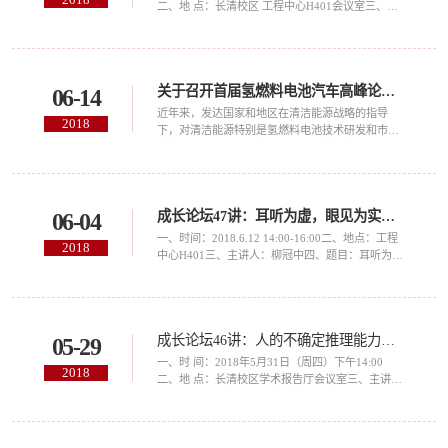
6月30日活动内容时间主持人早餐7:30-...
二、地 点：长清校区 工程中心H401会议室三、题
目：智能网联时代汽车保险发展趋势研判四、主讲
人:刘光辉（中国平安财产保险股份有限公司山东分
公司副总经理、博士）五、报告简介：本报告介绍
中国汽车保险行业发展现状、中国汽车行业“新四
关于召开首届氢燃料电池汽车高峰论坛的通知
06-14
化”发展概述、智能网联背景下汽车保险发展方向以
及新型汽车人才培养建议与思考，其主要内容如
近年来，发达国家和地区在清洁能源战略的指导
2018
下：1. 目前中国汽车保险行业发展...
下，对清洁能源特别是氢燃料电池技术研发和市场
培育提供了长期、稳定、高效的支持，燃料电池技
术已得到稳步推广应用。我国在《节能与新能源汽
车产业发展规划（2012-2020年）》和《中国制造
2025》等战略规划中都明确提出了要大力发展燃料
成长论坛47讲：耳听为虚，眼见为实吗？
06-04
电池汽车产业。山东作为东部沿海经济大省，已经
迈开新旧动能转换的步伐，2018年1月，国务院已
一、时间：2018.6.12 14:00-16:00二、地点：工程
2018
批复山东建设新旧动能转换综合试验区。为了紧紧
中心H401三、主讲人：柳冠中四、题目：耳听为
抓住...
虚，眼见为实吗？五、报告简介：1、本报告将介
绍中国工业设计现状，中国工业设计创新方法；
2、介绍中国在改变的事，或者是这个世界要改变
的时代，中国设计师更应该想什么等。我们设计的
成长论坛46讲：人的不确定推理能力及其机器实现
05-29
不是产品，我们是通过产品这个载体来为人服务
的，为当代社会发展服务的，不仅仅是为人，为人
一、时 间：2018年5月31日（周四）下午14:00
2018
就是为自己吗？我们对于社会的变革需要我...
二、地 点：长清校区学术报告厅会议室三、主讲
人：安向东四、题 目：人的不确定推理能力及其机
器实现五、报告简介：将介绍人的第二种推理能力
—— 不确定推理能力 —— 及其与第一种确定性推
理能力的区别。将简单介绍基于经典逻辑的确定性