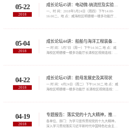
成长论坛45讲：电动微-纳流控及实验室芯片
05-22
推理的悠久历史和基于非经典逻辑的不确定推理的
相对短暂的历程，并将重点介绍一个用于构建不确
一、时 间：2018年5月24日（周四）下午14:00-
2018
定知识网路并进行不确定推理的非经典逻...
16:00二、地 点：威海校区明德楼一楼多功能厅
三、主 讲 人：李冬青四、题 目：电动微-纳流控及
实验室芯片五、报告简介：1、本报告将解释各种
电动微流体过程的原理，包括电渗透、电泳、电泳
和感应电荷电动力学，以及它们如何在实验室的芯
成长论坛44讲：船舶与海洋工程装备的发展和技术前沿
05-04
片设备中使用；2、介绍李教授的实验室所设计的
芯片设备如实时PCR芯片、免疫分析芯片、流式细
一.时 间：5月7日（周一）下午14:30二.地 点：威
2018
胞仪芯片等。微流控芯片技术（微流控芯...
海校区明德楼一楼多功能厅长清校区视频连线：工
程中心H401三.主讲人：高志龙四.题 目：船舶与海
洋工程装备的发展和技术前沿五.参加人员：1.船舶
与轮机工程学院、航海学院师生；2.其他院部青年
教师、博士代表。附：高志龙简历高志龙，船舶结
成长论坛43讲：航母发展史及其现状
04-22
构力学与数字化造船领域专家，研究员，上海交通
大学船舶结构力学研究生班毕业，国务院智力引进
一.时 间：4月24日（周二）下午14:30二.地 点：威
2018
办派往美国船级社进行海洋...
海校区明德楼一楼多功能厅 长清校区视频连线：工
程中心H401三.主讲人：瓦列里.巴比奇四.题 目：航
母发展史及其现状五.参加人员：1.航海学院、船舶
与轮机工程学院师生；2.其他院部青年教师、博士
代表。附：瓦列里·巴比奇简历巴比奇.瓦列里-黑海
专题报告：落实党的十九大精神，推进新旧动能转化重大工程
04-19
造船厂航母和“尼特卡”航母舰载机陆地综合飞行训
练系统总设计师，设计局前主任。1969年毕业于尼
各单位、部门：为学习宣传贯彻党的十九大精神，
2018
古拉耶...
深入学习贯彻落实习近平新时代中国特色社会主义
思想，推动落实新旧动能转换工程，学校拟邀请省