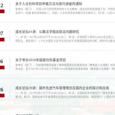
关于人文社科项目申报方法与技巧讲座的通知
12
各单位（部门）：为深入学习宣传贯彻党的十九大精神，结合社科规划管理工作，学校
7
主讲人：杜福 省社科规划办二、内容：人文社科项目申报方法与技巧三、时 间：12月13
五、参加人员范围：1.2015年-2017年主持省社科规划项目负责人必须参加；2.文科院
成长论坛41讲：公路法学相关前沿问题研究
07
一、时 间：2017年12月8日下午14:00-16:00二、地 点：长清校区工程中心H401会
7
研究五、报告简介：1.十九大报告习近平总书记关于交通强国建设的论断，新时代公路法
法学走向”“新目标与公路法治发展”和“新要求与公路法制建设”三个方面。3.公路法治研究
关于举办2018年国家社科基金项目
16
各单位（部门）：为给我校教师搭建了解申报国家社科基金项目（教育部人文课题）的
7
究决定，定于2017年11月16日上午举办“2018年国家社科基金项目（教育部人文课
验，现将具体安排通知如下：一、主 讲 人：王学真 教授 博士生导师原山东理工大学副
成长论坛39讲：国外先进汽车管理理念在国内企业的探讨和应用
26
一、时 间：2017年9月27日下午14:00-16:00二、地 点：长清校区学术报告厅一楼
7
理 四、题 目：国外先进汽车管理理念在国内企业的探讨和应用五、报告简介：1.国外
品牌中存在的问题进行了深层次的剖析。2.对国内汽车企业管理策略的探讨和应用分析及管