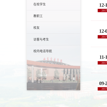
12-
在校学生
201
教职工
校友
12-
201
访客与考生
校内电话导航
11-
201
09-
201