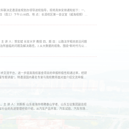
社科联决定邀请省规划办领导进校指导，现将具体安排通知如下：一、
日（周三）下午15:00四、地 点：长清校区第一会议室（威海视频）
（部）分管科研领导及享有博士科研启动基金的博士...
议室三、主 讲 人：贺宏斌 长安大学 教授 四、题 目：公路法学相关前沿问题
治所面临的问题及解决路径。2.从大数据的视角，围绕“新时代与公路
的大趋势和新热点。六、参加人员...
学术交流平台，进一步提高我校基金项目的申报积极性和通过率，经研
题）申报专题讲座”。特邀请国内著名专家与我校教师面对面介绍交流申报经
校长、国家社科基金会评专家二、讲座题目：...
会议室三、主 讲 人：刘新新 山东省海外特聘泰山学者、山东五征集团副总经
汽车行业的先进管理经验介绍，从汽车产品开发、汽车试验、汽车市场和
理理念探讨。3.结合自身多年的汽车企业...