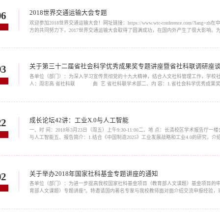
2018世界交通运输大会专题
06
欢迎参加2018世界交通运输大会！网址链接：https://www.wtc-conference.com
8
方的共同努力下，2017世界交通运输大会取得了圆满成功，在国内外产生了很大影响
通基础设施互联互通，在总结2017大会经验与不足的基础上，2018世界交通运输大会计划于2
关于第三十二届省社会科学优秀成果奖专题讲座暨省社科联调研座
03
各单位（部门）：为深入学习宣传贯彻党的十九大精神，结合人文社科管理工作，学校
8
人：周忠高 省社科联 曲 艺 省社科联学术部二、内 容：1.省社会科学优秀成
技巧； 3.山东社科论坛相关事宜。三、时​间：4月4日（周三）上午9:00四、地点：
成长论坛42讲：工业X.0与人工智能
22
一、时 间：2018年3月23日（周五）上午9:30-11:00二、地 点：长清校区学术报告厅
8
与人工智能五、报告简介：1.结合《中国制造2025》工业发展战略和工业4.0的研究，介
的发展规律、工业5.0（人工智能）的发展方向、国家发展战略定位与未来展望；3.介绍工业4
关于举办2018年国家社科基金专题讲座的通知
02
各单位（部门）：为进一步提高我校国家社科基金项目（教育部人文课题）基金项目的申报通
8
育部人文课题）专题讲座”。特邀请国内著名专家与我校教师面对面介绍交流申报经验，
东大学 教授二、讲座题目：国家社科基金项目申请与评审三、时 间：1月2日（周三）下午15