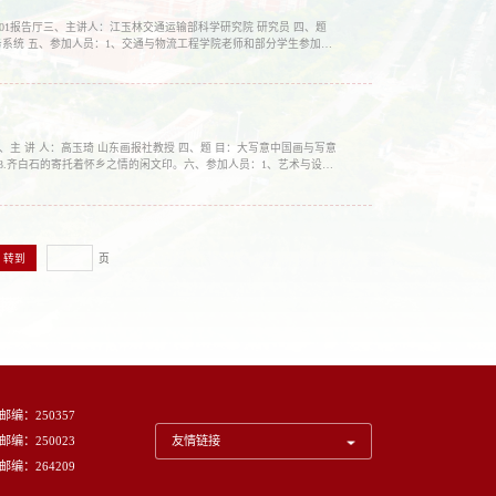
中心H401报告厅三、主讲人：江玉林交通运输部科学研究院 研究员 四、题
系统 五、参加人员：1、交通与物流工程学院老师和部分学生参加；
科研处2017年6月15日附：江玉林研究员 ...
会议室三、主 讲 人：高玉琦 山东画报社教授 四、题 目：大写意中国画与写意
3.齐白石的寄托着怀乡之情的闲文印。六、参加人员：1、艺术与设计
骨干人员。科研处 2017年10月9日高...
页
邮编：250357
邮编：250023
友情链接
邮编：264209