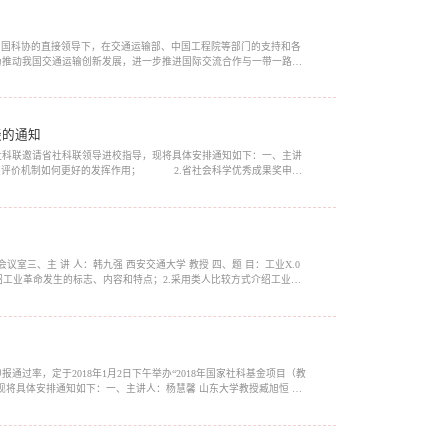
/?lang=zh在中国科协的直接领导下，在交通运输部、中国工程院等部门的支持和各
。为推动我国交通运输创新发展，进一步推进国际交流合作与一带一路交
018年6月18日至21日在北京国家会议中...
谈的通知
社科联邀请省社科联领导进校指导，现将具体安排通知如下：一、主讲
果奖评价机制如何更好的发挥作用； 2.省社会科学优秀成果奖申报
长清校区第一会议室（威海...
一楼会议室三、主 讲 人：韩九强 西安交通大学 教授 四、题 目：工业X.0
绍工业革命发生的标志、内容和特点；2.采用类人比较方式介绍工业X.0
.0与工业5.0机器（广义机器）系统的...
过率，定于2018年1月2日下午举办“2018年国家社科基金项目（教
现将具体安排通知如下：一、主讲人：杨慧馨 山东大学教授臧旭恒 山
:00四、地 点：长清校区635第一会议室...