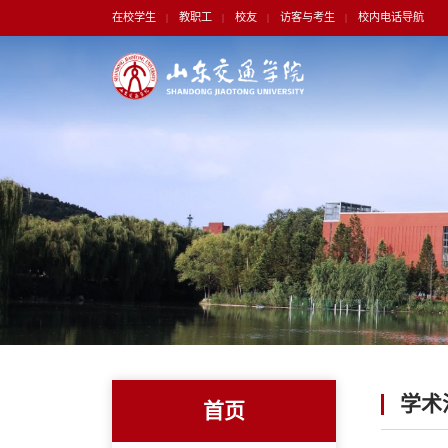
在校学生
教职工
校友
访客与考生
校内电话导航
|
|
|
|
学术
首页