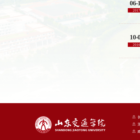
06-
201
10-
201