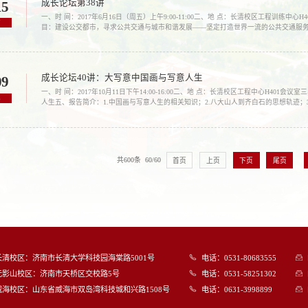
成长论坛第38讲
15
一、时 间：2017年6月16日（周五）上午9:00-11:00二、地 点：长清校区工程训练
7
目：建设公交都市，寻求公共交通与城市和谐发展——坚定打造世界一流的公共交通服务
2、其他院部：40周岁以下青年教师；博士（包括在读博士）；科研团队成员及教学骨干人员。
成长论坛40讲：大写意中国画与写意人生
09
一、时 间：2017年10月11日下午14:00-16:00二、地 点：长清校区工程中心H401
6
人生五、报告简介：1.中国画与写意人生的相关知识；2.八大山人到齐白石的思想轨迹；
学院师生；2、其他院部：40周岁以下青年教师；博士（包括在读博士）；科研团队成员及教学
共600条 60/60
首页
上页
下页
尾页
长清校区：济南市长清大学科技园海棠路5001号
电话：0531-80683555
无影山校区：济南市天桥区交校路5号
电话：0531-58251302
威海校区：山东省威海市双岛湾科技城和兴路1508号
电话：0631-3998899