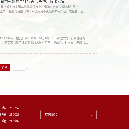
咨询与跟踪审计服务（3628）结果公告
船舶与海洋工程产教融合实训基地建设项目全过程造价咨询与跟踪审计服务
威海正华工程咨询有限公司山东省威海市火炬高技术产业开发区古山五巷
金额执行标准评审总得分山东伟鑫工程咨询有限公司山东省威海...
-396三、成交日期：2026年06月10日四、采购方式：竞争性磋商
0六、评审专家（竞争性磋商采购人员）名单：毕永良、杜立成、于渊（采
01号联系方式：0531-806873452.采...
页
邮编：250357
邮编：250023
友情链接
邮编：264209