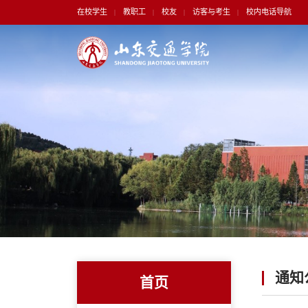
在校学生
教职工
校友
访客与考生
校内电话导航
|
|
|
|
通知
首页