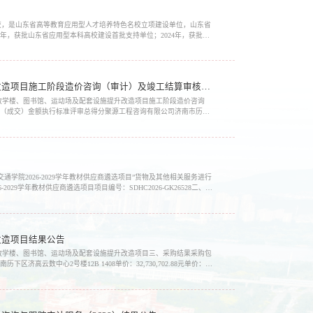
校，是山东省高等教育应用型人才培养特色名校立项建设单位，山东省
21年，获批山东省应用型本科高校建设首批支持单位；2024年，获批硕
南、威海两地办学，设立济南长清校区、无...
山东交通学院无影山校区教学楼、图书馆、运动场及配套设施提升改造项目施工阶段造价咨询（审计）及竣工结算审核服务采购项目结果公告（采购包1、2）
无影山校区教学楼、图书馆、运动场及配套设施提升改造项目施工阶段造价咨询
标（成交）金额执行标准评审总得分聚源工程咨询有限公司济南市历下
1（费率）：0.13%89.12采购包2:供应商名称供应...
院2026-2029学年教材供应商遴选项目”货物及其他相关服务进行
9学年教材供应商遴选项目项目编号：SDHC2026-GK26528二、本
2026-2029学年长清校区和无影山校区教...
改造项目结果公告
无影山校区教学楼、图书馆、运动场及配套设施提升改造项目三、采购结果采购包
云数中心2号楼12B 1408单价：32,730,702.88元单价：
审总得分济南四建（集团）有限责任公司济南市天桥区...