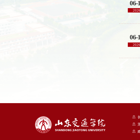
06-
202
06-
202