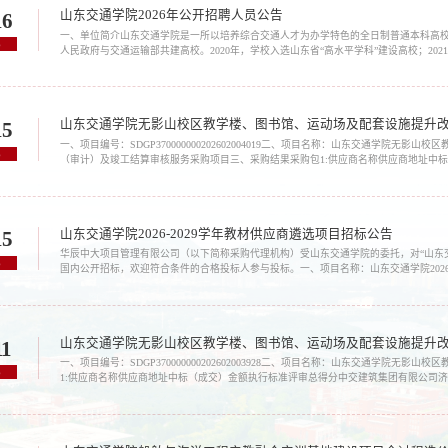
山东交通学院2026年公开招聘人员公告
16
一、单位简介山东交通学院是一所以培养综合交通人才为办学特色的全日制普通本科高
6
人民政府与交通运输部共建高校。2020年，学校入选山东省“高水平学科”建设高校；20
士学位授予单位、交通强国建设试点单位。学校坐落于历史悠久的文化古城泉城济南，在济
15
一、项目编号：SDGP370000000202602004019二、项目名称：山东交通学院
6
（审计）及竣工结算审核服务采购项目三、采购结果采购包1:供应商名称供应商地址中
区经十路11111号华润大厦5406144,100.00元施工阶段造价咨询（审计）及竣工结算审核服务
山东交通学院2026-2029学年教材供应商遴选项目招标公告
15
华辰中大项目管理有限公司（以下简称采购代理机构）受山东交通学院的委托，对“山东交通学
6
国内公开招标，欢迎符合条件的合格投标人参与投标。一、项目名称：山东交通学院2026-202
项目预算：约300万元。采购需求：包号简要技术需求和服务要求本包预算金额（单位：万元）A
山东交通学院无影山校区教学楼、图书馆、运动场及配套设施提升
11
一、项目编号：SDGP370000000202602003928二、项目名称：山东交通学院
6
1:供应商名称供应商地址中标（成交）金额执行标准评审总得分中交建筑集团有限公司济南历下区济高
30,439,553.68元85.13采购包2:供应商名称供应商地址中标（成交）金额执行标准评