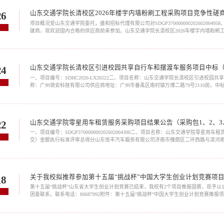
山东交通学院长清校区2026年楼宇内墙粉刷工程采购项目竞争性磋
26
项目概况受山东交通学院委托，盛和招标代理有限公司对SDGP37000000020260200
6
磋商，现欢迎国内合格的供应商前来参加。山东交通学院长清校区2026年楼宇内墙粉刷工程采购项
shandong.gov.cn/)免费申请账号在山东省政府采购电子交易系统按项目获取采购文件，并于20
山东交通学院长清校区引进校园共享自行车和摆渡车服务项目中标
24
一、项目编号：SDHC2026-LX26522二、项目名称：山东交通学院长清校区引进校
6
称：广州骑安科技有限公司供应商地址：广州市番禹区南村镇万博二路79号2110房。中标
格：0.41元/30分钟；摆渡车价格：0.9元/次。四、主要标的信息：标包：A名称：山东
山东交通学院零星用车租赁服务采购项目结果公告（采购包1、2、3
22
一、项目编号：SDGP370000000202602004300二、项目名称：山东交通学院零
6
交）金额执行标准评审总得分山东悦丰汽车服务有限公司济南市槐荫区二环西路与滨河南路交叉
（折扣）：87%91.34采购包2:供应商名称供应商地址中标（成交）金额执行标准评审总
关于我校拟推荐参加第十五届“挑战杯”中国大学生创业计划竞赛项
18
第十五届“挑战杯”山东省大学生创业计划竞赛已结束，我校有2个项目推报国赛，现予以公
6
团委联系。联系电话：80687992附件：第十五届“挑战
2026年6月18日