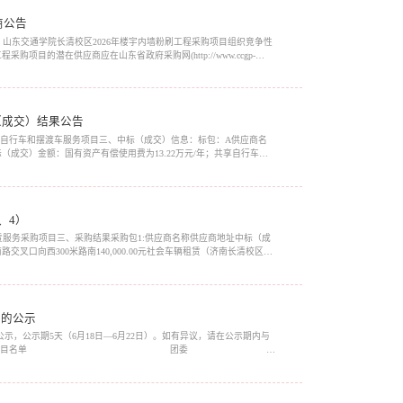
商公告
4958、山东交通学院长清校区2026年楼宇内墙粉刷工程采购项目组织竞争性
目的潜在供应商应在山东省政府采购网(http://www.ccgp-
26年07月07日 09时00分00秒（北京时间）前...
（成交）结果公告
园共享自行车和摆渡车服务项目三、中标（成交）信息：标包：A供应商名
（成交）金额：国有资产有偿使用费为13.22万元/年；共享自行车价
交通学院长清校区引进校园共享自行车和摆渡车服务项...
、4）
星用车租赁服务采购项目三、采购结果采购包1:供应商名称供应商地址中标（成
口向西300米路南140,000.00元社会车辆租赁（济南长清校区）
得分济南众悦汽车服务有限公司济南市历城区北园...
目的公示
示，公示期5天（6月18日—6月22日）。如有异议，请在公示期内与
杯”中国大学生创业计划竞赛推报项目名单 团委