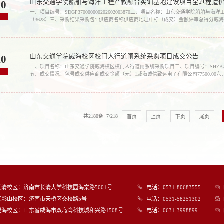
山东交通学院船舶与海洋工程产教融合实训基地建设项目全过程造价
10
一、项目编号：SDGP370000000202602003870二、项目名称：山东交通学院
6
（3628）三、采购结果采购包1:供应商名称供应商地址中标（成交）金额评审总得分
16号鼎顺商务9楼323,300.00元83.21采购包2:供应商名称供应商地址中标（成交）
山东交通学院威海校区校门人行道闸系统采购项目成交公告
10
一、项目名称：山东交通学院威海校区校门人行道闸系统采购项目二、项目编号：SHZB2026
6
五、成交情况：包号成交供应商成交金额（元）1威海诚信致远电子有限公司77500.0
购人代表）七、联系方式：1.采购人信息名 称：山东交通学院地 址：济南市长清大学科技园海棠路50
共2180条 7/218
首页
上页
下页
尾页
长清校区：济南市长清大学科技园海棠路5001号
电话：0531-80683555
无影山校区：济南市天桥区交校路5号
电话：0531-58251302
威海校区：山东省威海市双岛湾科技城和兴路1508号
电话：0631-3998899