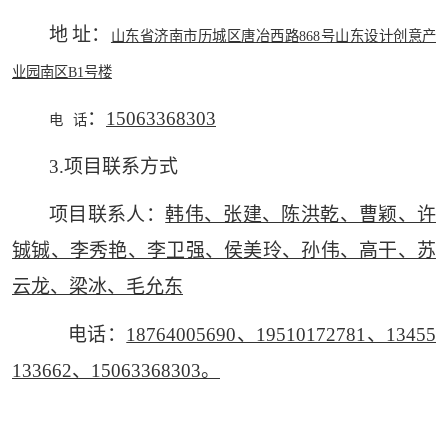
地
址：
山东省济南市历城区唐冶西路
868号山东设计创意产
业园南区B1号楼
：
15063368303
电
话
3.项目联系方式
项目联系人：
韩伟、张建、陈洪乾、曹颖、许
铖铖、李秀艳、李卫强、侯美玲、孙伟、高干、苏
云龙、梁冰、毛允东
电话：
18764005690、19510172781、13455
133662、15063368303。