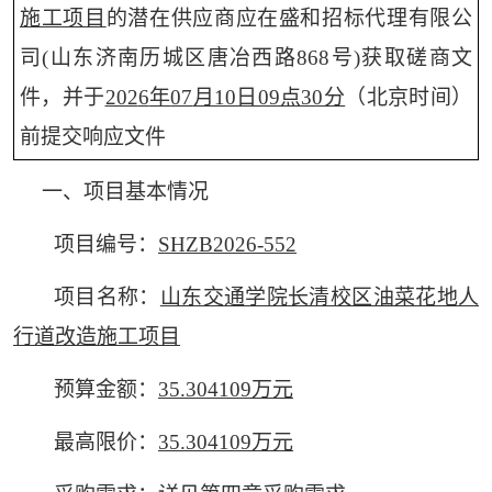
施工项目
的
潜在
供
应商应在盛和招标代理有限公
司(
山东济南历城区唐冶西路868号
)获取磋商文
件，
并于
202
6
年
07
月
10
日09点30分
（北京时间）
前提交响应文件
一、项目基本情况
项目编号：
SHZB202
6
-
552
项目名称：
山东交通学院长清校区油菜花地人
行道改造施工项目
预算
金额
：
35.304109
万元
最高限价：
35.304109
万元