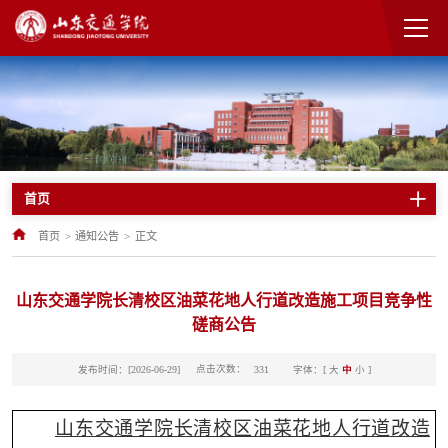
首页
首页
>
通知公告
>
正文
山东交通学院长清校区油菜花地人行道改造施工项目竞争性
磋商公告
点击次数：
发布时间：[2026-06-29]
字体：[
大
中
小
]
331
山东交通学院长清校区油菜花地人行道改造