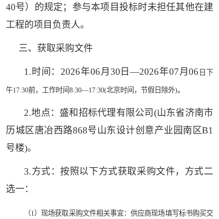
40号）的规定；参与本项目投标时未担任其他在建
工程的项目负责人。
三、获取
采购文件
1.时间：2026年
06
月
30
日
—
2026年
07
月
06
日下
午
17:30前
，工作时间
8:30—17:30(北京时间，节假日除外)。
2.地点：盛和招标代理有限公司(山东省济南市
历城区唐冶西路868号山东设计创意产业园南区B1
号楼)。
3
.
方式：按照以下方式获取采购文件，方式
二
选一：
（
1）现场获取采购文件相关事宜：供应商现场填写标书购买交