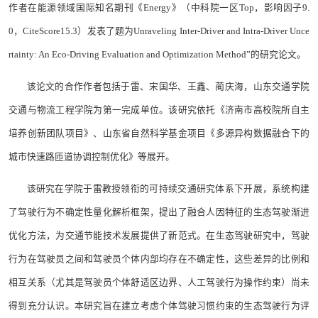
作者在能源领域国际知名期刊《Energy》（中科院一区Top，影响因子9.
0，CiteScore15.3）发表了题为Unraveling Inter-Driver and Intra-Driver Unce
rtainty: An Eco-Driving Evaluation and Optimization Method”的研究论文。
该论文的合作作者包括于雷、宋国华、王鑫、蔺庆海，山东交通学院
交通与物流工程学院为第一完成单位。该研究依托《济南市高校院所自主
培养创新团队项目》、山东省自然科学基金项目《多源异构数据融合下的
城市快速路匝道协调控制优化》等展开。
该研究在学院于雷教授领衔的可持续交通研究体系下开展，系统构建
了驾驶行为不确定性量化解析框架，提出了融合人因特征的生态驾驶渐进
优化方法，为交通节能技术发展提供了新范式。在生态驾驶研究中，驾驶
行为在驾驶员之间和驾驶员个体内部均存在不确定性，这些差异的比例和
相互关系（尤其是驾驶员个体舒适区边界、人工驾驶行为操作约束）尚未
得到充分认识。本研究旨在建立考虑个体驾驶习惯约束的生态驾驶行为评