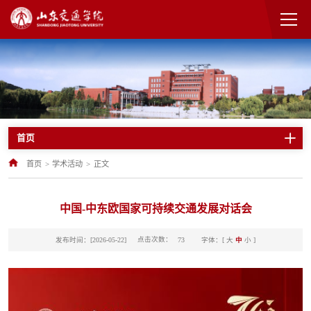
首页
首页
>
学术活动
>
正文
中国-中东欧国家可持续交通发展对话会
点击次数：
发布时间：[2026-05-22]
字体：[
大
中
小
]
73