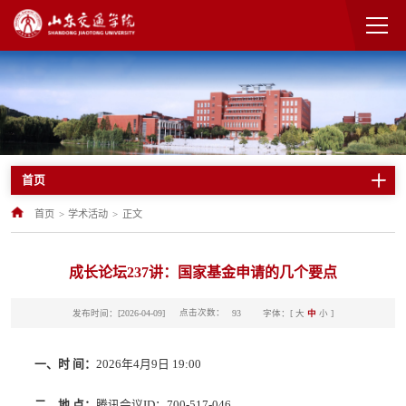
首页
首页
>
学术活动
>
正文
成长论坛237讲：国家基金申请的几个要点
点击次数：
发布时间：[2026-04-09]
字体：[
大
中
小
]
93
一、时 间：
2026年4月9日 19:00
二、地 点：
腾讯会议ID：700-517-046