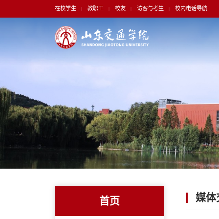
在校学生
教职工
校友
访客与考生
校内电话导航
|
|
|
|
媒体
首页