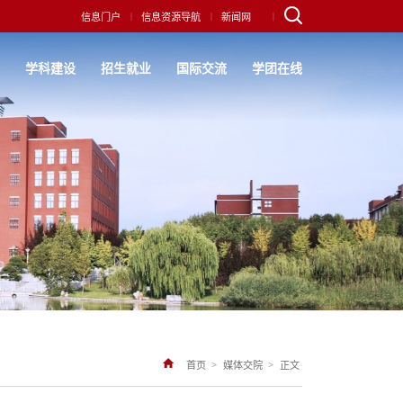
|
|
|
信息门户
信息资源导航
新闻网
究
学科建设
招生就业
国际交流
学团在线
>
>
首页
媒体交院
正文