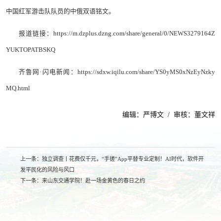
中国红军游击队队员的中俄双语铭文。
报道链接：
https://m.dzplus.dzng.com/share/general/0/NEWS3279164Z
YUKTOPATBSKQ
齐鲁网·闪电新闻：
https://sdxw.iqilu.com/share/YS0yMS0xNzEyNzky
MQ.html
编辑：严博文 / 审核：董文祥
上一条：
独立调查丨花费仅千元，“手搓”App平替专业定制！AI时代，软件开
发平民化的风险与风口
下一条：
来山东交通学院！赴一场金黄色的春日之约