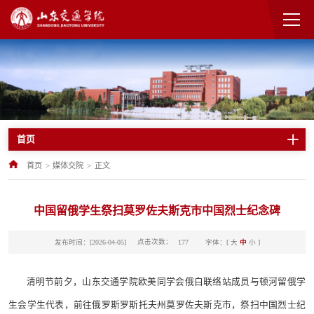
首页
首页
>
媒体交院
>
正文
中国留俄学生祭扫莫罗佐夫斯克市中国烈士纪念碑
点击次数：
发布时间：[2026-04-05]
字体：[
大
中
小
]
177
清明节前夕，山东交通学院欧美同学会俄白联络站成员与顿河留俄学
生会学生代表，前往俄罗斯罗斯托夫州莫罗佐夫斯克市，祭扫中国烈士纪