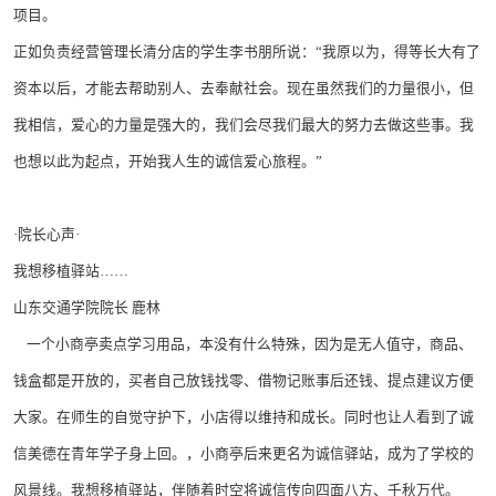
项目。
正如负责经营管理长清分店的学生李书朋所说：“我原以为，得等长大有了
资本以后，才能去帮助别人、去奉献社会。现在虽然我们的力量很小，但
我相信，爱心的力量是强大的，我们会尽我们最大的努力去做这些事。我
也想以此为起点，开始我人生的诚信爱心旅程。”
·院长心声·
我想移植驿站……
山东交通学院院长 鹿林
一个小商亭卖点学习用品，本没有什么特殊，因为是无人值守，商品、
钱盒都是开放的，买者自己放钱找零、借物记账事后还钱、提点建议方便
大家。在师生的自觉守护下，小店得以维持和成长。同时也让人看到了诚
信美德在青年学子身上回。，小商亭后来更名为诚信驿站，成为了学校的
风景线。我想移植驿站，伴随着时空将诚信传向四面八方、千秋万代。