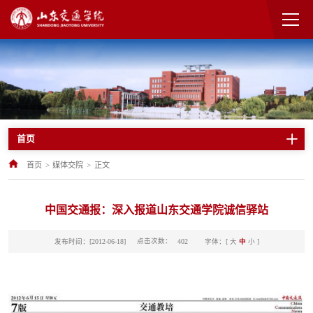
首页
首页
>
媒体交院
>
正文
中国交通报：深入报道山东交通学院诚信驿站
点击次数：
发布时间：[2012-06-18]
字体：[
大
中
小
]
402