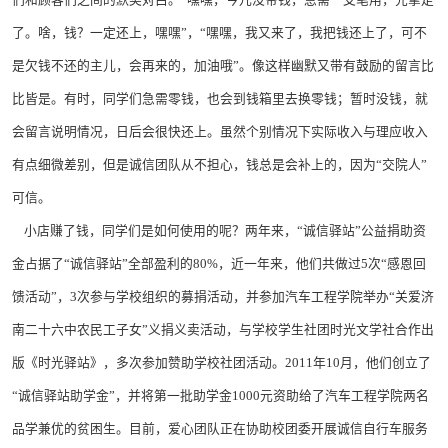
们和顾客们之间的默契对白。“嘿嘿，今儿没带钱，急需一支笔用，先拿走
了。啥，钱？一定还上，嘿嘿”，“嘿嘿，我又来了，我把钱还上了，可不
是欠钱不还的主儿，会再来的，加油哦”。像这样幽默又带有鼓励的留言比
比皆是。有时，同学们急需零钱，也会到钱箱里去换零钱；暂时没钱，就
会留言说明情况，日后会很快还上。虽然个别情况下实际收入与理应收入
有点细微差别，但是诚信团队从不担心，钱总是会补上的，因为“交院人”
可信。
小店赚了钱，同学们是如何使用的呢？两年来，“诚信驿站”公益捐助资
金占据了“诚信驿站”全部盈利的80%，近一年来，他们共做过5次“感恩回
馈活动”，3次参与学校组织的募捐活动，并参加汽车工程学院举办“关爱济
南二十六中农民工子女”义捐义卖活动，与学校学生社团时光文学社合作出
版《时光驿站》，多次参加赞助学校社团活动。2011年10月，他们创立了
“诚信驿站助学金”，并将第一批助学金1000元资助给了汽车工程学院两名
品学兼优的贫困生。目前，爱心团队正在协助校团委开展诚信自行车服务