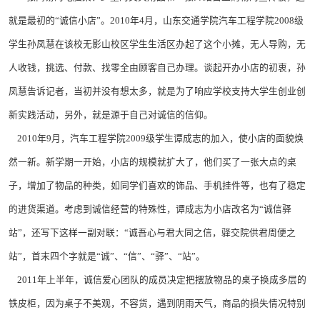
就是最初的“诚信小店”。2010年4月，山东交通学院汽车工程学院2008级
学生孙凤慧在该校无影山校区学生生活区办起了这个小摊，无人导购，无
人收钱，挑选、付款、找零全由顾客自己办理。谈起开办小店的初衷，孙
凤慧告诉记者，当初并没有想太多，就是为了响应学校支持大学生创业创
新实践活动，另外，就是源于自己对诚信的信仰。
2010年9月，汽车工程学院2009级学生谭成志的加入，使小店的面貌焕
然一新。新学期一开始，小店的规模就扩大了，他们买了一张大点的桌
子，增加了物品的种类，如同学们喜欢的饰品、手机挂件等，也有了稳定
的进货渠道。考虑到诚信经营的特殊性，谭成志为小店改名为“诚信驿
站”，还写下这样一副对联：“诚吾心与君大同之信，驿交院供君周便之
站”，首末四个字就是“诚”、“信”、“驿”、“站”。
2011年上半年，诚信爱心团队的成员决定把摆放物品的桌子换成多层的
铁皮柜，因为桌子不美观，不容货，遇到阴雨天气，商品的损失情况特别