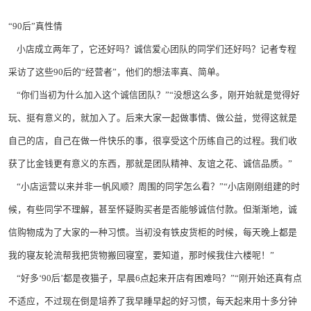
“90后”真性情
小店成立两年了，它还好吗？诚信爱心团队的同学们还好吗？记者专程
采访了这些90后的“经营者”，他们的想法率真、简单。
“你们当初为什么加入这个诚信团队？”“没想这么多，刚开始就是觉得好
玩、挺有意义的，就加入了。后来大家一起做事情、做公益，觉得这就是
自己的店，自己在做一件快乐的事，很享受这个历练自己的过程。我们收
获了比金钱更有意义的东西，那就是团队精神、友谊之花、诚信品质。”
“小店运营以来并非一帆风顺？周围的同学怎么看？”“小店刚刚组建的时
候，有些同学不理解，甚至怀疑购买者是否能够诚信付款。但渐渐地，诚
信购物成为了大家的一种习惯。当初没有铁皮货柜的时候，每天晚上都是
我的寝友轮流帮我把货物搬回寝室，要知道，那时候我住六楼呢！”
“好多‘90后’都是夜猫子，早晨6点起来开店有困难吗？”“刚开始还真有点
不适应，不过现在倒是培养了我早睡早起的好习惯，每天起来用十多分钟