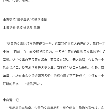
昨天、今天、明天……
山东交院“诚信驿站”传递正能量
本报记者 吴楠 通讯员 单珊
“这里的文具比超市的要便宜一些，它是我们交院人自己的店，我们一定
支持！”日前，在山东交通学院院内，一名学生正在自助购买文具的学生如
是说。这个文具店不是开在超市，而是设在路边，无人监管，仅有的一个
铁皮货柜里，整齐地摆放着各类文具，同学们在这里自助选购、付款。两
年里，小店在山东交院近两万名师生的精心呵护下茁壮成长，它还有一个
好听的名字——“诚信驿站”。
小店诞生记
一张简易的电脑桌、少量的文具用品和一张介绍自主购物的宣传板，这