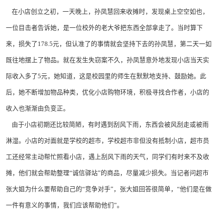
在小店创立之初，一天晚上，孙凤慧回来收摊时，发现桌上空空如也，
一位目击者告诉她，是一位校外的老大爷把东西全部拿走了。当时算下
来，损失了178.5元，但认准了的事情就会坚持下去的孙凤慧，第二天一如
既往地摆上了物品。就在发生失窃案不久，孙凤慧意外地发现小店当天实
际收入多了5元，她知道，这是校园里的师生在默默地支持、鼓励她。此
后，她不断增加物品种类，优化小店购物环境，积极寻找合作者，小店的
收入也渐渐由负变正。
由于小店初期还比较简陋，有时遇到刮风下雨，东西会被风刮走或被雨
淋湿。小店的对面就是学校的超市，学校超市非但没有抵制小店，超市员
工还经常主动帮忙照看小店，遇上刮风下雨的天气，同学们有时来不及收
摊，他们就会帮助整理“诚信驿站”的商品，尽量减少损失。当记者问超市
张大姐为什么要帮助自己的“竞争对手”，张大姐回答很简单，“他们是在做
一件有意义的事情，我们应该帮助他们”。