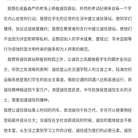
我想在戒备森严的考场上移植诚信驿站，井然的考试纪律来自每一个学
生内心自觉的行动；我想在学生的日常的生活中建立诚信驿站，使同学们
懂得，协议达成就要履约；我想在教育者的言行中建立诚信驿站，使他们
不会因为评定职称等私利，去剽窃别人的学术成果，要铭记：学术造假等
行为侵蚀的是文明传承的链条和为人师表的典范。
我想将诚信驿站移植到校园之外，让诚信之风跟随着学生的脚步走向远
方，所到之处清晰的表明：诚信是山东交通学院人的立身之本，陆海空的
运输系统是我们学生的就业主渠道，借助交通的四通八达和高速运行，将
诚信精神输送到千家万户。渴望诚信是民意，中华民族就是诚信生长的沃
土，需要加速诚信的播种。
我想让诚信驿站乘上时间的列车，奔流驶向千秋万代，岁月可以使事物经
受砥砺并成长壮大；当诚信在全社会蔚成风的时候，诚信的载体就会不断
地丰富，从生活之需到学习工作的过程，诚信成为我们的必需元素。诚信