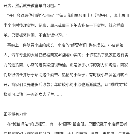
开店，然后就去教室早自习啦。”
“开店会耽误你们的学习吗？”“每天我们早晨用十几分钟开店，晚上再用
半个小时整理货物、记账，周末或周三下午去补充一下货物，就这样简
单。只要抓紧时间，不会耽误学习。”
事实上，伴随着小店的成长，小店的“经营者们”也在成长。小店创始
人、汽车专业的大慧已经被两家4S店看中实习；小谭联系了数家正规有实
力的进货商，小店的进货渠道很畅通，正是源于小谭的努力和沟通，商家
们都很信任并乐于帮助这个勤奋、热情的小伙子，有时候小店资金周转不
开，商家们会先进货后收款；年龄较小的小欣也渐渐成熟，从“乖乖女”转
换到可以独当一面的女大学生……
正能量有力量
在“诚信驿站”的货柜里，有一本“顾客”留言册。里面记载了小店经营者