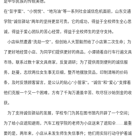
是中华民族的传统美德。
在“彭宇案”、“小悦悦”、“地沟油”等一系列社会诚信危机面前，山东交通
学院“诚信驿站”两年的坚持更显可贵。它的成功，得益于全校师生全心思
诚，得益于爱心团队的苦心经营，得益于全校师生的坚守支持。
小店纵然遭遇“洗劫一空”，但创始人大慧毅然给了小店第二次生命；为
了更好地经营小店、为同学们提供更好的商品，小谭骑着自行车行遍文具
市场，联系过数十家文具商家，反复调研；为了提供周到便利的诚信服
务，赵曼，志欣两位女生事无巨细，整齐地摆放货品，印制清晰的价码
条，及时反馈顾客留言，是公认的贴心“小管家”。“诚信”和“爱心”支撑着
他们克服一个又一个困难，方有了千淘万漉虽辛苦、吹尽狂沙始到金的收
获。
为了支持诚信驿站的发展，学校专门为其在图书馆内开辟了一个空间；
为了给小店遮阳避雨，汽车工程学院的老师为小店送来了遮阳伞……最重
要的是，两年来，小店从未发生师生失信事件；他们用实际行动守护着诚