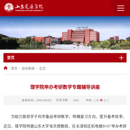
首页
首页
>
综合新闻
>
正文
理学院举办考研数学专题辅导讲座
点击次数：
发布时间：[2026-06-02]
字体：[
大
中
小
]
1432
为助力我校学子科学备战考研数学，明确复习方向，提升备考效率，
近日，理学院特邀山东大学张天德教授，在长清校区机电楼B107举办考研