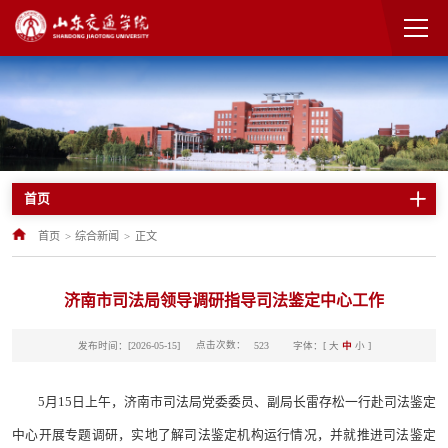
首页
首页
>
综合新闻
>
正文
济南市司法局领导调研指导司法鉴定中心工作
点击次数：
发布时间：[2026-05-15]
字体：[
大
中
小
]
523
5月15日上午，济南市司法局党委委员、副局长雷存松一行赴司法鉴定
中心开展专题调研，实地了解司法鉴定机构运行情况，并就推进司法鉴定