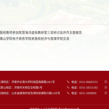
我校教师参加智慧海洋虚拟教研室三亚研讨会并作主题报告
唐山学院电子商务学院来我校经济与管理学院交流
长清校区：济南市长清大学科技园海棠路5001号
电话：0531-80683555
无影山校区：济南市天桥区交校路5号
电话：0531-58251302
威海校区：山东省威海市双岛湾科技城和兴路1508号
电话：0631-3998899