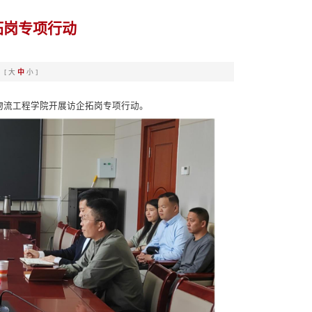
拓岗专项行动
：[
大
中
小
]
物流工程学院开展访企拓岗专项行动。