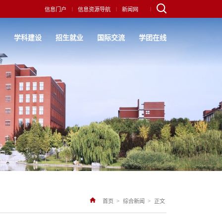
|
|
|
信息门户
信息资源导航
新闻网
究
学科建设
招生就业
国际交流
学团在线
>
>
首页
综合新闻
正文