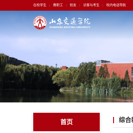
在校学生
教职工
校友
访客与考生
校内电话导航
|
|
|
|
综合
首页