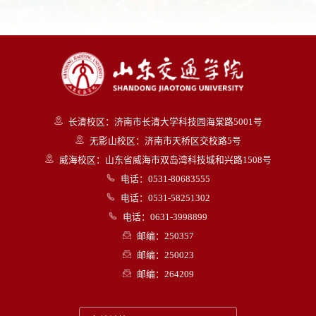
长清校区：济南市长清大学科技园海棠路5001号
无影山校区：济南市天桥区交校路5号
威海校区：山东省威海市双岛湾科技城和兴路1508号
电话：0531-80683555
电话：0531-58251302
电话：0631-3998899
邮编：250357
邮编：250023
邮编：264209