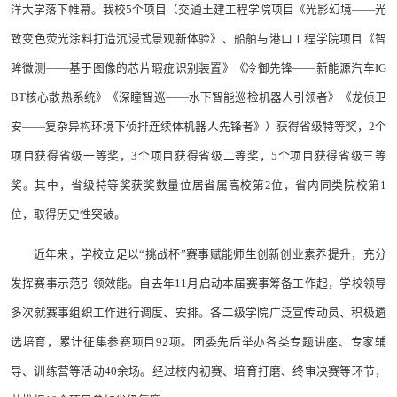
洋大学落下帷幕。我校5个项目（交通土建工程学院项目《光影幻境——光
致变色荧光涂料打造沉浸式景观新体验》、船舶与港口工程学院项目《智
眸微测——基于图像的芯片瑕疵识别装置》《冷御先锋——新能源汽车IG
BT核心散热系统》《深瞳智巡——水下智能巡检机器人引领者》《龙侦卫
安——复杂异构环境下侦排连续体机器人先锋者》）获得省级特等奖，2个
项目获得省级一等奖，3个项目获得省级二等奖，5个项目获得省级三等
奖。其中，省级特等奖获奖数量位居省属高校第2位，省内同类院校第1
位，取得历史性突破。
近年来，学校立足以“挑战杯”赛事赋能师生创新创业素养提升，充分
发挥赛事示范引领效能。自去年11月启动本届赛事筹备工作起，学校领导
多次就赛事组织工作进行调度、安排。各二级学院广泛宣传动员、积极遴
选培育，累计征集参赛项目92项。团委先后举办各类专题讲座、专家辅
导、训练营等活动40余场。经过校内初赛、培育打磨、终审决赛等环节，