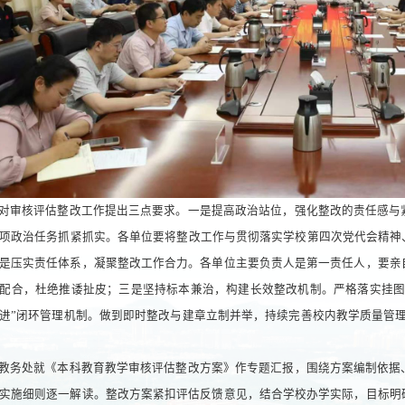
对审核评估整改工作提出三点要求。一是提高政治站位，强化整改的责任感与
项政治任务抓紧抓实。各单位要将整改工作与贯彻落实学校第四次党代会精神
是压实责任体系，凝聚整改工作合力。各单位主要负责人是第一责任人，要亲
配合，杜绝推诿扯皮；三是坚持标本兼治，构建长效整改机制。严格落实挂图
进”闭环管理机制。做到即时整改与建章立制并举，持续完善校内教学质量管
教务处就《本科教育教学审核评估整改方案》作专题汇报，围绕方案编制依据
实施细则逐一解读。整改方案紧扣评估反馈意见，结合学校办学实际，目标明