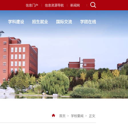
|
|
|
信息门户
信息资源导航
新闻网
究
学科建设
招生就业
国际交流
学团在线
>
>
首页
学校要闻
正文