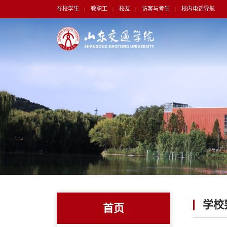
在校学生
教职工
校友
访客与考生
校内电话导航
|
|
|
|
学校
首页