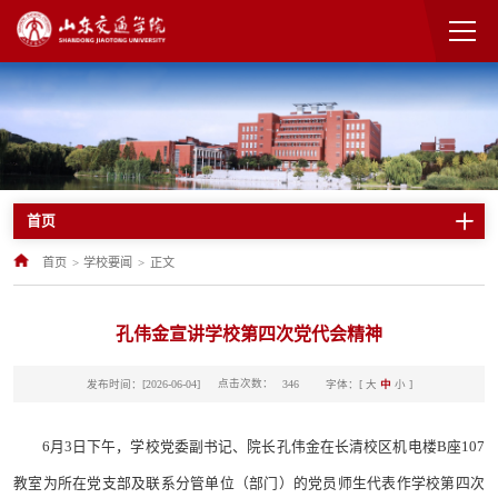
首页
首页
>
学校要闻
>
正文
孔伟金宣讲学校第四次党代会精神
点击次数：
发布时间：[2026-06-04]
字体：[
大
中
小
]
346
6月3日下午，学校党委副书记、院长孔伟金在长清校区机电楼B座107
教室为所在党支部及联系分管单位（部门）的党员师生代表作学校第四次