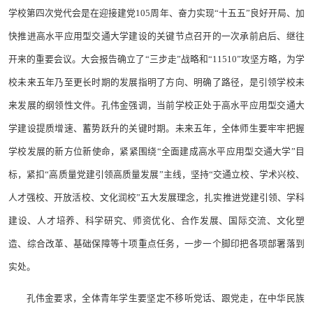
学校第四次党代会是在迎接建党105周年、奋力实现“十五五”良好开局、加
快推进高水平应用型交通大学建设的关键节点召开的一次承前启后、继往
开来的重要会议。大会报告确立了“三步走”战略和“11510”攻坚方略，为学
校未来五年乃至更长时期的发展指明了方向、明确了路径，是引领学校未
来发展的纲领性文件。孔伟金强调，当前学校正处于高水平应用型交通大
学建设提质增速、蓄势跃升的关键时期。未来五年，全体师生要牢牢把握
学校发展的新方位新使命，紧紧围绕“全面建成高水平应用型交通大学”目
标，紧扣“高质量党建引领高质量发展”主线，坚持“交通立校、学术兴校、
人才强校、开放活校、文化润校”五大发展理念，扎实推进党建引领、学科
建设、人才培养、科学研究、师资优化、合作发展、国际交流、文化塑
造、综合改革、基础保障等十项重点任务，一步一个脚印把各项部署落到
实处。
孔伟金要求，全体青年学生要坚定不移听党话、跟党走，在中华民族