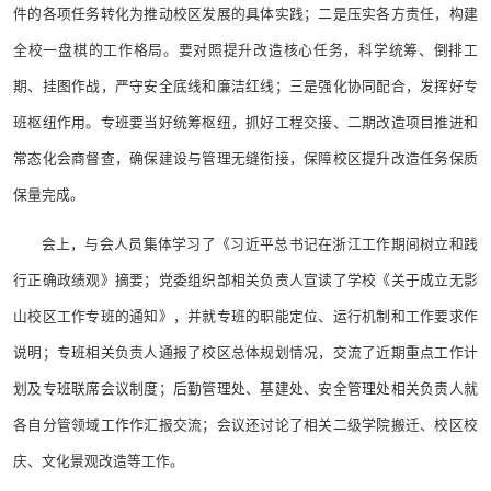
件的各项任务转化为推动校区发展的具体实践；二是压实各方责任，构建
全校一盘棋的工作格局。要对照提升改造核心任务，科学统筹、倒排工
期、挂图作战，严守安全底线和廉洁红线；三是强化协同配合，发挥好专
班枢纽作用。专班要当好统筹枢纽，抓好工程交接、二期改造项目推进和
常态化会商督查，确保建设与管理无缝衔接，保障校区提升改造任务保质
保量完成。
会上，与会人员集体学习了《习近平总书记在浙江工作期间树立和践
行正确政绩观》摘要；党委组织部相关负责人宣读了学校《关于成立无影
山校区工作专班的通知》，并就专班的职能定位、运行机制和工作要求作
说明；专班相关负责人通报了校区总体规划情况，交流了近期重点工作计
划及专班联席会议制度；后勤管理处、基建处、安全管理处相关负责人就
各自分管领域工作作汇报交流；会议还讨论了相关二级学院搬迁、校区校
庆、文化景观改造等工作。