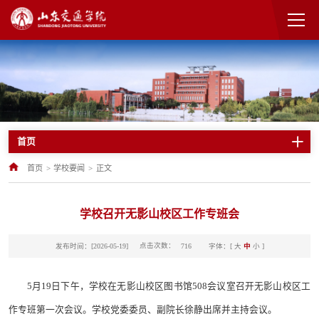
首页
首页
>
学校要闻
>
正文
学校召开无影山校区工作专班会
点击次数：
发布时间：[2026-05-19]
字体：[
大
中
小
]
716
5月19日下午，学校在无影山校区图书馆508会议室召开无影山校区工
作专班第一次会议。学校党委委员、副院长徐静出席并主持会议。