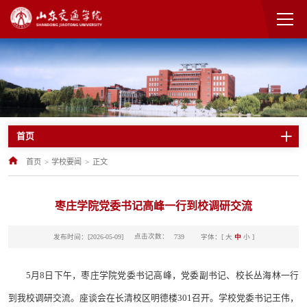
首页
首页
>
学校要闻
>
正文
枣庄学院党委书记高峰一行到校调研交流
点击次数：
发布时间：[2026-05-09]
字体：[
大
中
小
]
739
5月8日下午，枣庄学院党委书记高峰，党委副书记、校长丛海林一行
到我校调研交流。座谈会在长清校区明德楼301召开。学校党委书记王伟，