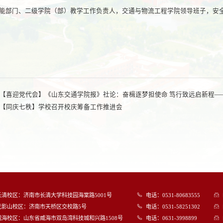
能部门、二级学院（部）教学工作负责人，交通与物流工程学院领导班子，安
（教务处 
【喜迎党代会】《山东交通学院报》社论：奋楫逐梦担使命 笃行致远启新程
【同庆七秩】学校召开校庆筹备工作推进会
长清校区：济南市长清大学科技园海棠路5001号
电话：0531-80683555
无影山校区：济南市天桥区交校路5号
电话：0531-58251302
威海校区：山东省威海市双岛湾科技城和兴路1508号
电话：0631-3998899