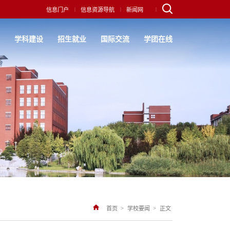
|
|
|
信息门户
信息资源导航
新闻网
究
学科建设
招生就业
国际交流
学团在线
>
>
首页
学校要闻
正文