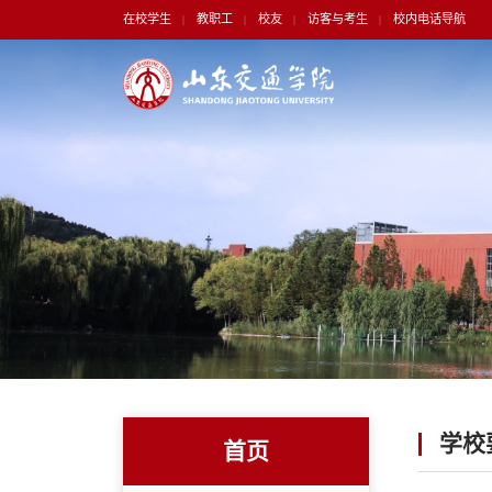
在校学生
教职工
校友
访客与考生
校内电话导航
|
|
|
|
学校
首页