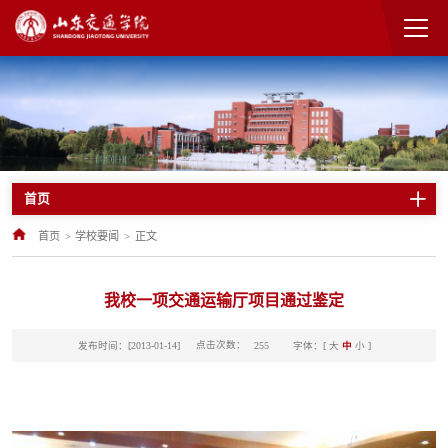
首页
首页
>
学校要闻
>
正文
我校一项交通运输厅项目通过鉴定
点击次数：
发布时间：[2013-01-14]
字体：[
大
中
小
]
255