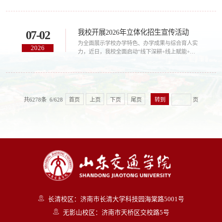
思想深邃、催人奋进，引发我校师生热烈反响。大
家一致表示，要深入学习贯彻习近平总书记重要讲
话精神，弘扬伟大建党精神，践行初心使命，坚定
我校开展2026年立体化招生宣传活动
07-02
信心、接续奋斗，锚定学校第四次党代会确立的目
标任务，切实把学习成效转化为推动学校事业高质
为全面展示学校办学特色、办学成果与综合育人实
2026
量发展的实际行动，为以中国式现代化全面推进...
力，近日，我校全面启动“线下深耕+线上赋能+全
员联动”的立体化招生宣传系列活动，组建由百余名
骨干教师、优秀学生志愿者组成的专项宣传队伍，
分赴各地开展精准咨询。学校党委委员、院长孔伟
金，党委委员、副院长李秀领亲临济南高招会现场
指导工作，与考生家长亲切交流，有效提升了招生
共6278条 6/628
首页
上页
下页
尾页
页
宣传的公信力与影响力。6月25日至30日，招生团
队深耕省内市场，参与35场大型高招咨询会，规
划...
长清校区：济南市长清大学科技园海棠路5001号
无影山校区：济南市天桥区交校路5号