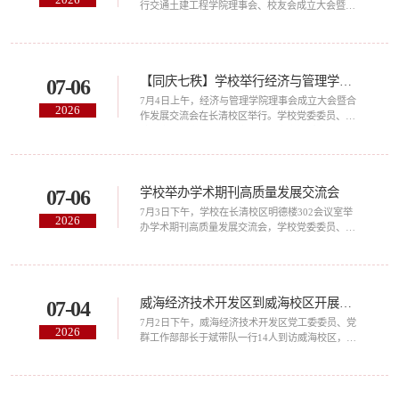
务等方面取得的显著成绩。他向校友们介绍了学
行交通土建工程学院理事会、校友会成立大会暨合
校...
作发展推介会。学校党委委员、副院长王保群，党
委委员、宣传部部长刘庆波出席会议。王保群代表
学校致辞。他向交通土建工程学院校友会、理事会
的成立表示热烈祝贺，向长期以来关心支持学校发
【同庆七秩】学校举行经济与管理学院理事会成立大会暨合作发展交流会
07-06
展的校友致以诚挚感谢。他指出，2026年正值学校
建校70周年，交通土建工程学院理事会、校友会的
7月4日上午，经济与管理学院理事会成立大会暨合
2026
成立是凝聚校友力量、深化开放办学的重要举措。
作发展交流会在长清校区举行。学校党委委员、副
学...
院长李秀领出席会议。李秀领代表学校对大会召开
表示祝贺，向各位来宾表示欢迎和感谢。他指出，
经济与管理学院理事会成立，是学校完善现代办学
体系、深化产教融合、赋能学科高质量发展的重要
学校举办学术期刊高质量发展交流会
07-06
举措，更是链接学界智识、业界资源、行业平台的
关键纽带，对学院优化人才培养、深化科研创新、
​7月3日下午，学校在长清校区明德楼302会议室举
2026
服务区域经济发展具有重要意义。他期盼各位理
办学术期刊高质量发展交流会，学校党委委员、副
事...
院长张萌萌出席并主持会议。会前，学校在长清校
区明德楼报告厅举办学术期刊编委会主任、副主编
聘任仪式，聘任国际燃烧学会会士、国家级人才、
上海交通大学特聘教授吕兴才为《内燃机与动力装
威海经济技术开发区到威海校区开展回访交流
07-04
置》编委会主任，聘任国家级人才、山东交通学院
特聘教授于雷为《山东交通学院学报》编委会主
​7月2日下午，威海经济技术开发区党工委委员、党
2026
任，聘任上海交通大学研究员石磊为《内燃机与动
群工作部部长于斌带队一行14人到访威海校区，围
力...
绕深化校地协同、做实产才对接开展回访交流。学
校党委委员、副院长冉维山会见来宾。冉维山对于
斌一行的到来表示欢迎，对经济开发区长期以来给
予学校的关心支持表示感谢，简要介绍了学校的基