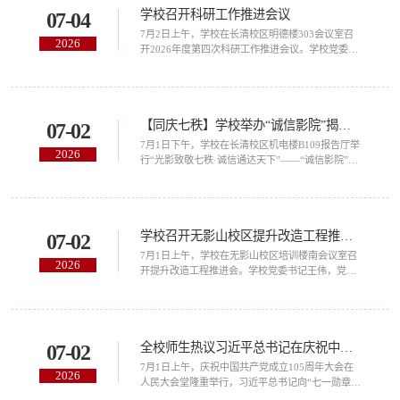
学校召开科研工作推进会议
07-04
本情况。他表示，希望以此次回访交流为契机，进
一步加强校地合作，更好服务区域经济社会高质量
7月2日上午，学校在长清校区明德楼303会议室召
2026
发展。会上，威海校区管理办公室主要负责人简...
开2026年度第四次科研工作推进会议。学校党委副
书记、院长孔伟金，党委委员、副院长张萌萌出
席。会议由张萌萌主持。孔伟金以“多点突破、亮点
纷呈”总结了上半年科研工作。他强调，一要准确把
握形势，深刻认识交通强国山东示范区建设等重大
【同庆七秩】学校举办“诚信影院”揭牌仪式
07-02
战略对科研提出的新要求，主动对标办学核心指
标，以“双优工程”为牵引，细化任务清单，压实责
7月1日下午，学校在长清校区机电楼B109报告厅举
2026
任；二要坚定信心，正视大项目不足、转化率偏
行“光影致敬七秩·诚信通达天下”——“诚信影院”揭
低...
牌暨“诚信驿站”年度助学金颁发仪式。学校党委副
书记聂法良，党委委员、宣传部部长刘庆波出席活
动。“诚信驿站”第二任站长谭成志受邀参加活动。
聂法良回顾了“诚信驿站”十六年来春风化雨、润物
学校召开无影山校区提升改造工程推进会
07-02
无声的育人成效，阐释了“诚信影院”作为诚信文化
新阵地的重要意义，并提出三点希望。一是要充分
7月1日上午，学校在无影山校区培训楼南会议室召
2026
挖掘电影艺术的育人功能，精心选片...
开提升改造工程推进会。学校党委书记王伟，党委
副书记、院长孔伟金，党委副书记聂法良，党委委
员、副院长李秀领，党委委员、副院长徐静出席。
会议由徐静主持。王伟对全面推进改造工程提出明
确要求。他强调，要持续加强作风建设，以履职尽
全校师生热议习近平总书记在庆祝中国共产党成立105周年大会上的重要讲话
07-02
责、及时解决问题的实际行动保障工程顺利推进；
要充分认识改造工程时间紧迫的严峻形势，紧抓关
7月1日上午，庆祝中国共产党成立105周年大会在​
2026
键点、核心节点，集中力量抓重点、保重点；要
人民大会堂隆重举行，习近平总书记向“七一勋章”
牢...
获得者颁授勋章并发表重要讲话。讲话高屋建瓴、