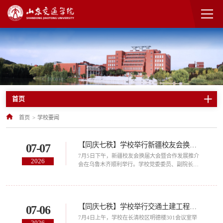
首页
首页
>
学校要闻
【同庆七秩】学校举行新疆校友会换届大会暨合作发展推介会
07-07
​7月5日下午，新疆校友会换届大会暨合作发展推介
2026
会在乌鲁木齐顺利举行。学校党委委员、副院长王
保群出席大会并致辞。大会由土木20级校友董梁主
持。王保群代表学校向新疆校友会换届大会暨合作
发展推介会的顺利召开表示热烈祝贺，向与会嘉宾
及校友表示热烈欢迎与诚挚感谢。他介绍了学校的
【同庆七秩】学校举行交通土建工程学院理事会、校友会成立大会暨合作发展推介会
07-06
办学发展历程，以及近年来在党建引领、人才培
养、科技创新、人才队伍建设、校区建设、校友服
7月4日上午，学校在长清校区明德楼301会议室举
2026