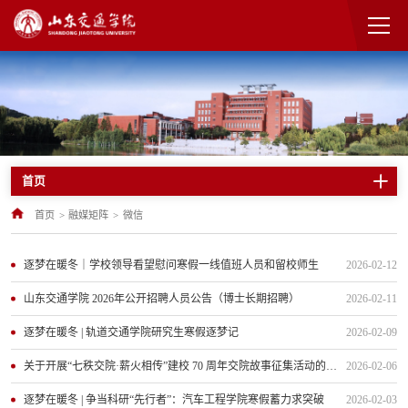
首页
首页
>
融媒矩阵
>
微信
逐梦在暖冬｜学校领导看望慰问寒假一线值班人员和留校师生
2026-02-12
山东交通学院 2026年公开招聘人员公告（博士长期招聘）
2026-02-11
逐梦在暖冬 | 轨道交通学院研究生寒假逐梦记
2026-02-09
关于开展“七秩交院·薪火相传”建校 70 周年交院故事征集活动的通知
2026-02-06
逐梦在暖冬 | 争当科研“先行者”：汽车工程学院寒假蓄力求突破
2026-02-03