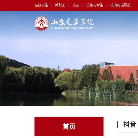
在校学生
教职工
校友
访客与考生
校内电话导航
|
|
|
|
抖音
首页