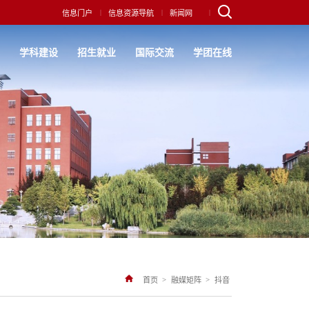
|
|
|
信息门户
信息资源导航
新闻网
究
学科建设
招生就业
国际交流
学团在线
>
>
首页
融媒矩阵
抖音