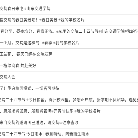
交院春日来电 #山东交通学院
看交院的春日美景吧！#春日美景 #我的学校名片
 春分至，昼夜均分，春意正浓。#AI里的交院二十四节气#山东交通学院#我的
一个月，交院是这样的...#春季 #我的学校名片
玉兰花， 春天已经在交院发芽
—植绿向春 共赴美好
人会......
学！重启校园模式，一切皆可期待
的交院二十四节气 #今日惊蛰，春归校园里，梦想正启航，新学期不负韶华，遇见
，愿所求皆如愿，所盼皆圆满#元宵节快乐 #我的学校名片
来自交院的邀请函已送达，请交院er注意查收
的交院二十四节气 今日雨水 | 春意萌动，向新而生雨水