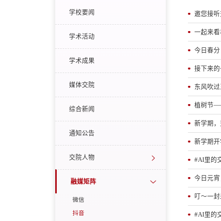
学校要闻
邀您接听
一起来看
学术活动
今日春分
学术成果
接下来的
媒体交院
东风吹过
植树节—
综合新闻
新学期，交院
通知公告
新学期开
交院人物
#AI里
今日元宵
融媒矩阵
叮～一封
微信
抖音
#AI里