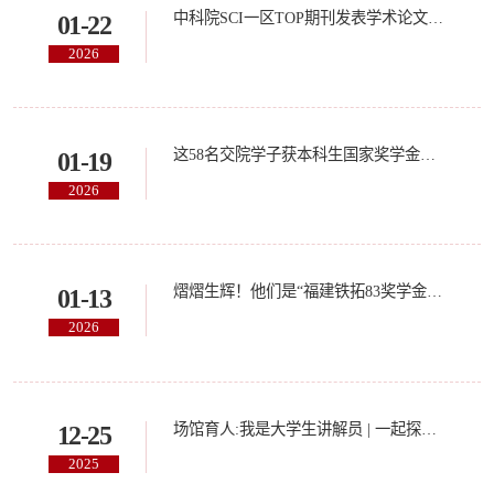
中科院SCI一区TOP期刊发表学术论文，祝贺刘彤欣同学！
01-22
2026
这58名交院学子获本科生国家奖学金🤩🤩
01-19
2026
熠熠生辉！他们是“福建铁拓83奖学金”获得者
01-13
2026
场馆育人:我是大学生讲解员 | 一起探寻“吃墨品甜”的力量
12-25
2025