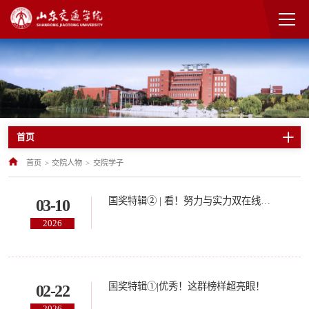
首页
首页
>
交院人物
>
交院学子
国奖特辑② | 看！努力与实力双在线的他们
03-10
2026
国奖特辑①|优秀！这群榜样超亮眼！
02-22
2026