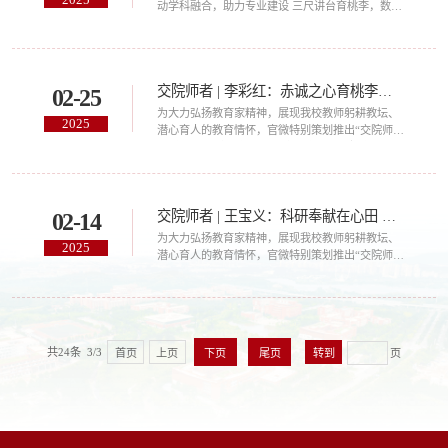
动学科融合，助力专业建设 三尺讲台育桃李，数据
蓝海践初心 他是我校大数据管理与应用系主任、
硕士研究生导师——张文坤
交院师者 | 李彩红：赤诚之心育桃李，学术力量助发展
02-25
为大力弘扬教育家精神，展现我校教师躬耕教坛、
2025
潜心育人的教育情怀，官微特别策划推出“交院师
者”专栏，分享我校教师坚守教育初心、担当教师使
命的感人故事，激励引导广大教师崇德尚美、敬业
立学，助力学校高质量发展，为教育强国建设贡献
交院力量。 本期推出本年度“交院师者”第2期（总
交院师者 | 王宝义：科研奉献在心田 智慧之光援边疆
02-14
第20期），一起看看吧！
为大力弘扬教育家精神，展现我校教师躬耕教坛、
2025
潜心育人的教育情怀，官微特别策划推出“交院师
者”专栏，分享我校教师坚守教育初心、担当教师使
命的感人故事，激励引导广大教师崇德尚美、敬业
立学，助力学校高质量发展，为教育强国建设贡献
交院力量。 本期推出本年度“交院师者”第1期（总
第19期），一起看看吧！ 潜心学术研究，服务国家
共24条 3/3
首页
上页
下页
尾页
页
战略 积极建言献策，促进地方发展 推进教研协
同，助力人才培养 甘于奉献自我，支援边疆建设
他就是我校交通与物流工程学院学术教授、硕士研
究生导师——王宝义