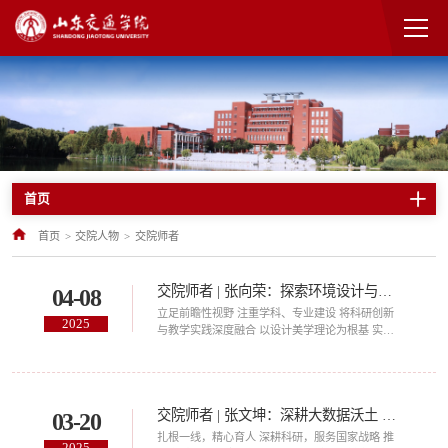
首页
首页
>
交院人物
>
交院师者
交院师者 | 张向荣：探索环境设计与美的无限可
04-08
立足前瞻性视野 注重学科、专业建设 将科研创新
2025
与教学实践深度融合 以设计美学理论为根基 实现
学术价值与育人目标的双向赋能 她是我校 艺术与
设计学院骨干教师、 高级室内建筑师—— 张向荣
交院师者 | 张文坤：深耕大数据沃土 书写育人新篇章
03-20
扎根一线，精心育人 深耕科研，服务国家战略 推
2025